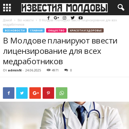
Домой
Все новости
В Молдове планируют ввести лицензирование для всех
медработников
ВСЕ НОВОСТИ
ГЛАВНАЯ
ОБЩЕСТВО
КРАСОТА И ЗДОРОВЬЕ
В Молдове планируют ввести
лицензирование для всех
медработников
От
adminN
-
24.06.2025
4971
0