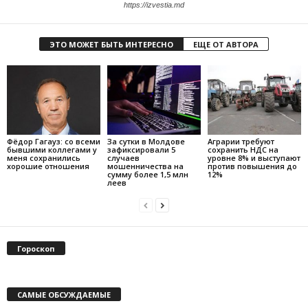
https://izvestia.md
ЭТО МОЖЕТ БЫТЬ ИНТЕРЕСНО
ЕЩЕ ОТ АВТОРА
Фёдор Гагауз: со всеми
За сутки в Молдове
Аграрии требуют
бывшими коллегами у
зафиксировали 5
сохранить НДС на
меня сохранились
случаев
уровне 8% и выступают
хорошие отношения
мошенничества на
против повышения до
сумму более 1,5 млн
12%
леев
Гороскоп
САМЫЕ ОБСУЖДАЕМЫЕ