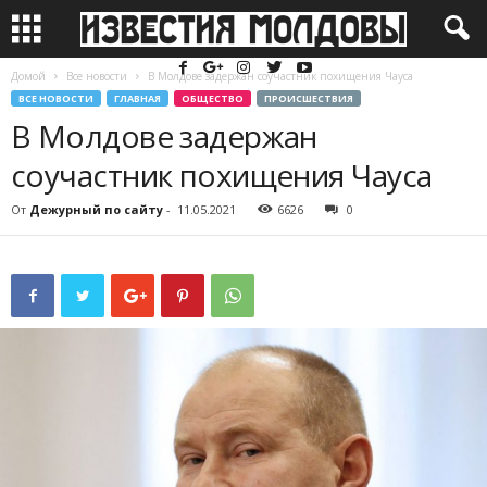
Домой
Все новости
В Молдове задержан соучастник похищения Чауса
ВСЕ НОВОСТИ
ГЛАВНАЯ
ОБЩЕСТВО
ПРОИСШЕСТВИЯ
В Молдове задержан
соучастник похищения Чауса
От
Дежурный по сайту
-
11.05.2021
6626
0