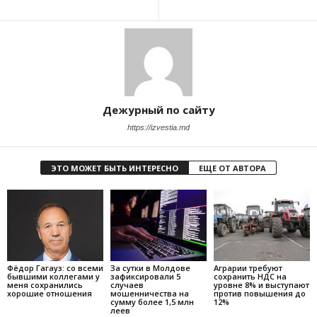
Дежурный по сайту
https://izvestia.md
ЭТО МОЖЕТ БЫТЬ ИНТЕРЕСНО
ЕЩЕ ОТ АВТОРА
Фёдор Гагауз: со всеми
За сутки в Молдове
Аграрии требуют
бывшими коллегами у
зафиксировали 5
сохранить НДС на
меня сохранились
случаев
уровне 8% и выступают
хорошие отношения
мошенничества на
против повышения до
сумму более 1,5 млн
12%
леев