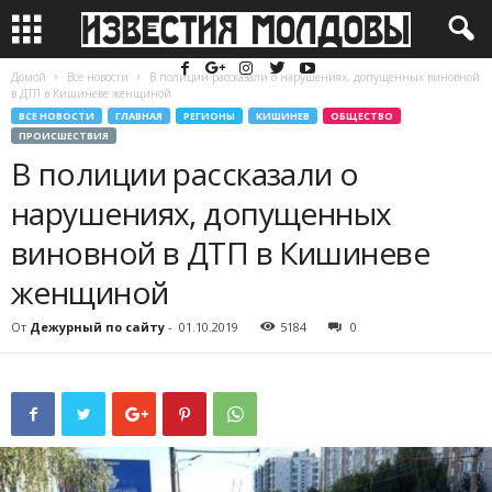
Домой
Все новости
В полиции рассказали о нарушениях, допущенных виновной
в ДТП в Кишиневе женщиной
ВСЕ НОВОСТИ
ГЛАВНАЯ
РЕГИОНЫ
КИШИНЕВ
ОБЩЕСТВО
ПРОИСШЕСТВИЯ
В полиции рассказали о
нарушениях, допущенных
виновной в ДТП в Кишиневе
женщиной
От
Дежурный по сайту
-
01.10.2019
5184
0