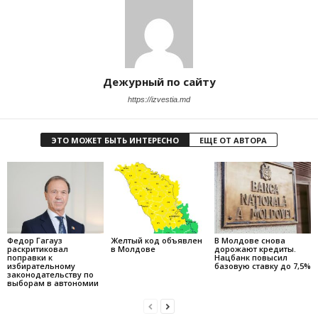
Дежурный по сайту
https://izvestia.md
ЭТО МОЖЕТ БЫТЬ ИНТЕРЕСНО
ЕЩЕ ОТ АВТОРА
Федор Гагауз
Желтый код объявлен
В Молдове снова
раскритиковал
в Молдове
дорожают кредиты.
поправки к
Нацбанк повысил
избирательному
базовую ставку до 7,5%
законодательству по
выборам в автономии