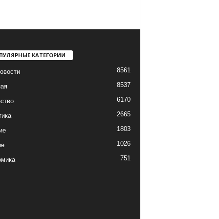
ПУЛЯРНЫЕ КАТЕГОРИИ
8561
овости
8537
ная
6170
ство
2665
тика
1803
ие
1026
ре
751
омика