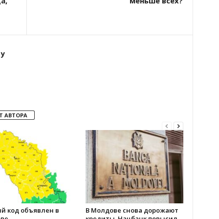
а,
меньше всех?
ту
Т АВТОРА
й код объявлен в
В Молдове снова дорожают
ве
кредиты. Нацбанк повысил