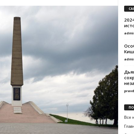
СА
202
ист
admi
Осо
Киш
admi
Дья
сох
нез
prav
ПО
Все 
Глав