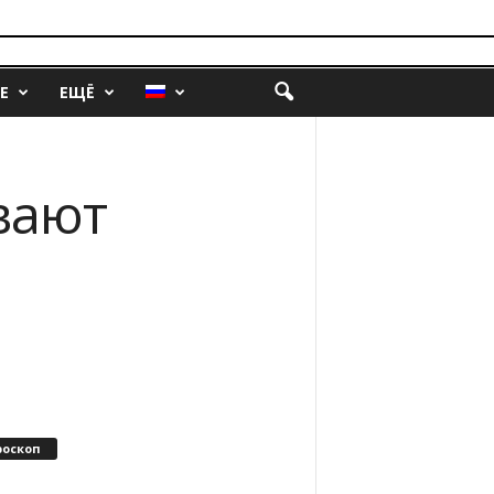
Е
ЕЩЁ
вают
роскоп