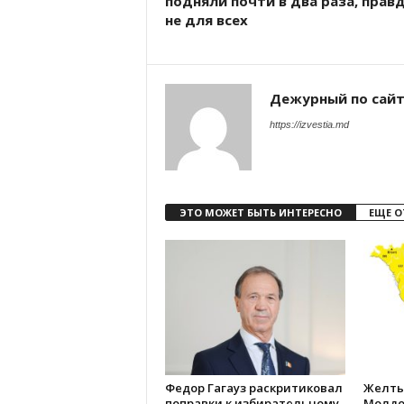
подняли почти в два раза, правд
не для всех
Дежурный по сай
https://izvestia.md
ЭТО МОЖЕТ БЫТЬ ИНТЕРЕСНО
ЕЩЕ О
Федор Гагауз раскритиковал
Желты
поправки к избирательному
Молдо