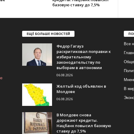
базовую ставку до 7,5%
ЕЩЁ БОЛЬШЕ НОВОСТЕЙ
ПО
Все н
Федор Гагауз
раскритиковал поправки к
Глав
избирательному
законодательству по
Обще
выборам в автономии
Поли
06.08.2026
ие
Мнен
Желтый код объявлен в
В ми
Молдове
Экон
06.08.2026
В Молдове снова
дорожают кредиты.
Нацбанк повысил базовую
ставку до 7,5%