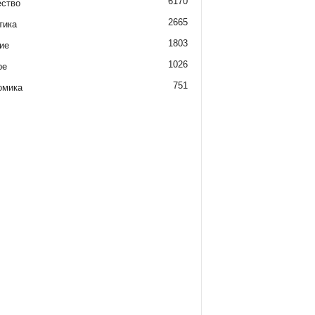
6170
ство
2665
тика
1803
ие
1026
ре
751
омика