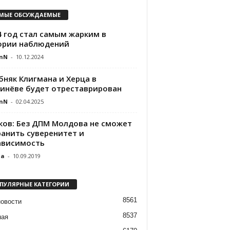
МЫЕ ОБСУЖДАЕМЫЕ
4 год стал самым жарким в
ории наблюдений
nN
-
10.12.2024
бняк Клигмана и Херца в
инёве будет отреставрирован
nN
-
02.04.2025
ков: Без ДПМ Молдова не сможет
ранить суверенитет и
ависимость
da
-
10.09.2019
ПУЛЯРНЫЕ КАТЕГОРИИ
8561
новости
8537
ная