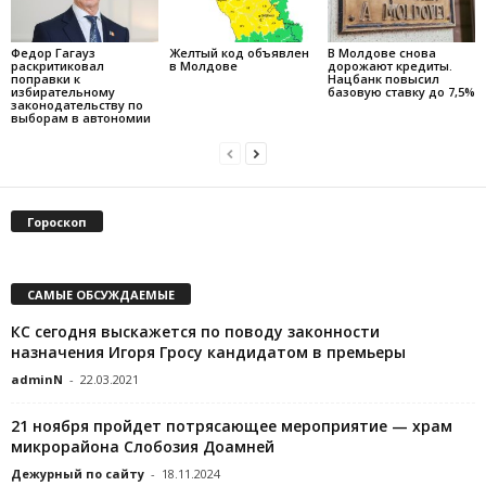
Федор Гагауз
Желтый код объявлен
В Молдове снова
раскритиковал
в Молдове
дорожают кредиты.
поправки к
Нацбанк повысил
избирательному
базовую ставку до 7,5%
законодательству по
выборам в автономии
Гороскоп
САМЫЕ ОБСУЖДАЕМЫЕ
КС сегодня выскажется по поводу законности
назначения Игоря Гросу кандидатом в премьеры
adminN
-
22.03.2021
21 ноября пройдет потрясающее мероприятие — храм
микрорайона Слобозия Доамней
Дежурный по сайту
-
18.11.2024