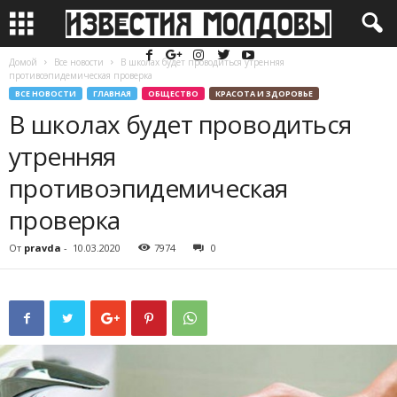
Домой
Все новости
В школах будет проводиться утренняя
противоэпидемическая проверка
ВСЕ НОВОСТИ
ГЛАВНАЯ
ОБЩЕСТВО
КРАСОТА И ЗДОРОВЬЕ
В школах будет проводиться
утренняя
противоэпидемическая
проверка
От
pravda
-
10.03.2020
7974
0