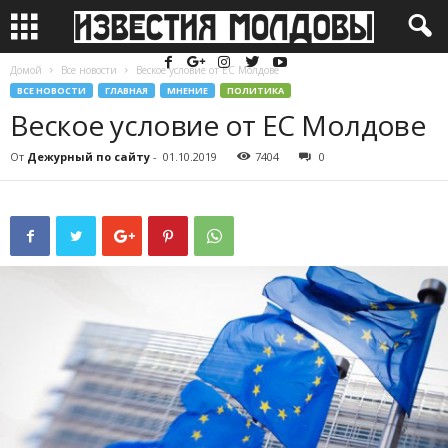
Домой
Все новости
Веское условие от ЕС Молдове
ВСЕ НОВОСТИ
ГЛАВНАЯ
МНЕНИЕ
ПОЛИТИКА
Веское условие от ЕС Молдове
От
Дежурный по сайту
-
01.10.2019
7404
0