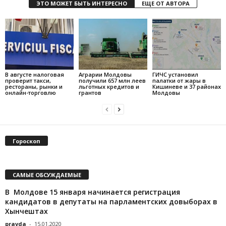
ЭТО МОЖЕТ БЫТЬ ИНТЕРЕСНО
ЕЩЕ ОТ АВТОРА
В августе налоговая
Аграрии Молдовы
ГИЧС установил
проверит такси,
получили 657 млн леев
палатки от жары в
рестораны, рынки и
льготных кредитов и
Кишиневе и 37 районах
онлайн-торговлю
грантов
Молдовы
Гороскоп
САМЫЕ ОБСУЖДАЕМЫЕ
В Молдове 15 января начинается регистрация
кандидатов в депутаты на парламентских довыборах в
Хынчештах
pravda
-
15.01.2020