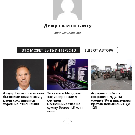
Дежурный по сайту
https://izvestia.md
ЭТО МОЖЕТ БЫТЬ ИНТЕРЕСНО
ЕЩЕ ОТ АВТОРА
Фёдор Гагауз: со всеми
За сутки в Молдове
Аграрии требуют
бывшими коллегами у
зафиксировали 5
сохранить НДС на
меня сохранились
случаев
уровне 8% и выступают
хорошие отношения
мошенничества на
против повышения до
сумму более 1,5 млн
12%
леев