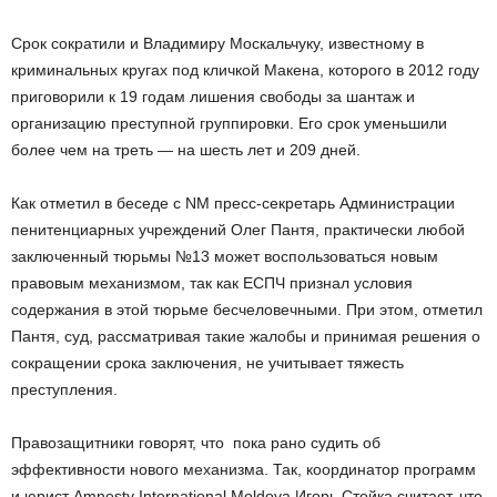
Срок сократили и Владимиру Москальчуку, известному в
криминальных кругах под кличкой Макена, которого в 2012 году
приговорили к 19 годам лишения свободы за шантаж и
организацию преступной группировки. Его срок уменьшили
более чем на треть — на шесть лет и 209 дней.
Как отметил в беседе c NM пресс-секретарь Администрации
пенитенциарных учреждений Олег Пантя, практически любой
заключенный тюрьмы №13 может воспользоваться новым
правовым механизмом, так как ЕСПЧ признал условия
содержания в этой тюрьме бесчеловечными. При этом, отметил
Пантя, суд, рассматривая такие жалобы и принимая решения о
сокращении срока заключения, не учитывает тяжесть
преступления.
Правозащитники говорят, что пока рано судить об
эффективности нового механизма. Так, координатор программ
и юрист Amnesty International Moldova Игорь Стойка считает, что