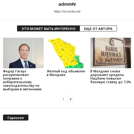
adminN
https://izvestia.md
ЭТО МОЖЕТ БЫТЬ ИНТЕРЕСНО
ЕЩЕ ОТ АВТОРА
Федор Гагауз
Желтый код объявлен
В Молдове снова
раскритиковал
в Молдове
дорожают кредиты.
поправки к
Нацбанк повысил
избирательному
базовую ставку до 7,5%
законодательству по
выборам в автономии
Гороскоп