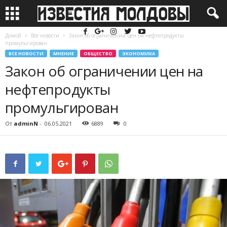
Домой
Все новости
Закон об ограничении цен на нефтепродукты
промульгирован
ВСЕ НОВОСТИ
МНЕНИЕ
ОБЩЕСТВО
ЭКОНОМИКА
Закон об ограничении цен на
нефтепродукты
промульгирован
От
adminN
-
06.05.2021
6889
0