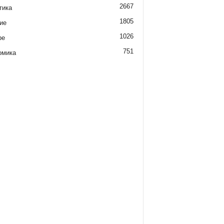
2667
тика
1805
ие
1026
ре
751
омика