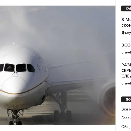
СА
В М
ско
Дежу
ВОЗ
prav
РАЗ
СЕР
СЛЕ
prav
ПО
Все 
Глав
Обще