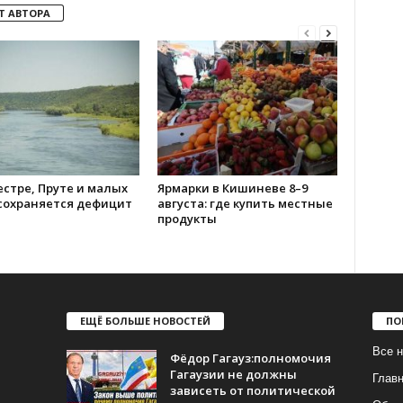
Т АВТОРА
стре, Пруте и малых
Ярмарки в Кишиневе 8–9
 сохраняется дефицит
августа: где купить местные
продукты
ЕЩЁ БОЛЬШЕ НОВОСТЕЙ
ПО
Все н
Фёдор Гагауз:полномочия
Гагаузии не должны
Глав
зависеть от политической