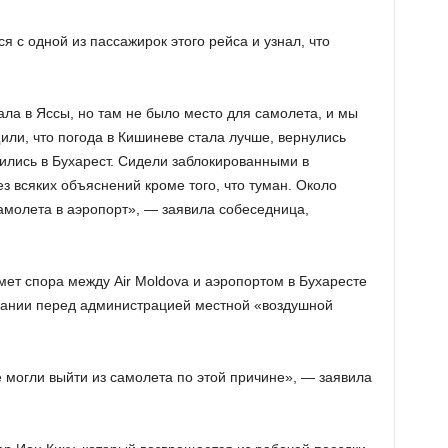
я с одной из пассажирок этого рейса и узнал, что
ла в Яссы, но там не было место для самолета, и мы
или, что погода в Кишиневе стала лучше, вернулись
авились в Бухарест. Сидели заблокированными в
ез всяких объяснений кроме того, что туман. Около
самолета в аэропорт», — заявила собеседница,
дмет спора между Air Moldova и аэропортом в Бухаресте
пании перед администрацией местной «воздушной
не могли выйти из самолета по этой причине», — заявила