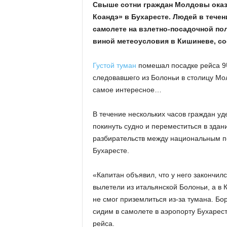
Свыше сотни граждан Молдовы оказ
Коандэ» в Бухаресте. Людей в тече
самолете на взлетно-посадочной п
виной метеоусловия в Кишиневе, с
Густой туман
помешал посадке рейса 9U
следовавшего из Болоньи в столицу Мол
самое интересное…
В течение нескольких часов граждан у
покинуть судно и переместиться в здан
разбирательств между национальным пе
Бухаресте.
«Капитан объявил, что у него закончилс
вылетели из итальянской Болоньи, а в 
не смог приземлиться из-за тумана. Бо
сидим в самолете в аэропорту Бухарест
рейса.