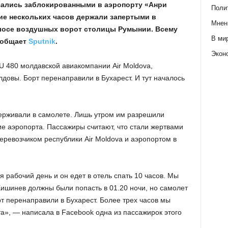
ались заблокированными в аэропорту «Анри
Поли
ние нескольких часов держали запертыми в
Мнен
олосе воздушных ворот столицы Румынии. Всему
В ми
ообщает
Sputnik
.
Экон
 480 молдавской авиакомпании Air Moldova,
довы. Борт перенаправили в Бухарест. И тут началось
держивали в самолете. Лишь утром им разрешили
ие аэропорта. Пассажиры считают, что стали жертвами
ревозчиком республики Air Moldova и аэропортом в
я рабочий день и он едет в отель спать 10 часов. Мы
Кишинев должны были попасть в 01.20 ночи, но самолет
рт перенаправили в Бухарест. Более трех часов мы
а», — написала в Facebook одна из пассажирок этого