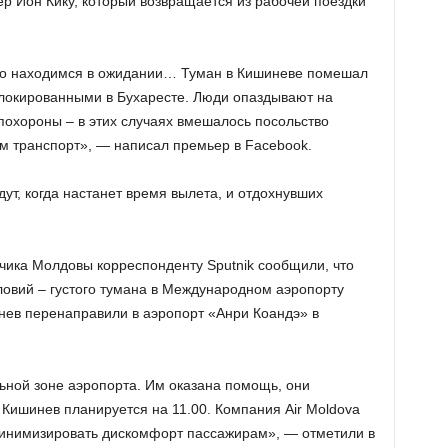
ер Ион Кику, который возвращается из рабочей поездки
Но находимся в ожидании… Туман в Кишиневе помешал
блокированными в Бухаресте. Люди опаздывают на
 похороны – в этих случаях вмешалось посольство
м транспорт», — написал премьер в Facebook.
ут, когда настанет время вылета, и отдохнувших
чика Молдовы корреспонденту Sputnik сообщили, что
овий – густого тумана в Международном аэропорту
нев перенаправили в аэропорт «Анри Коандэ» в
ьной зоне аэропорта. Им оказана помощь, они
 Кишинев планируется на 11.00. Компания Air Moldova
 минимизировать дискомфорт пассажирам», — отметили в