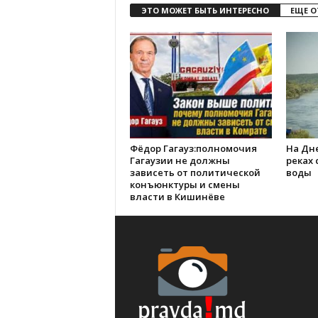
ЭТО МОЖЕТ БЫТЬ ИНТЕРЕСНО
ЕЩЕ О
Фёдор Гагауз:полномочия
На Дне
Гагаузии не должны
реках
зависеть от политической
воды
конъюнктуры и смены
власти в Кишинёве