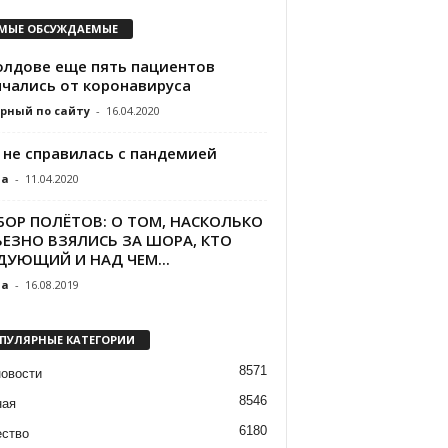
МЫЕ ОБСУЖДАЕМЫЕ
олдове еще пять пациентов
нчались от коронавируса
рный по сайту
-
16.04.2020
 не справилась с пандемией
da
-
11.04.2020
БОР ПОЛЁТОВ: О ТОМ, НАСКОЛЬКО
ЬЕЗНО ВЗЯЛИСЬ ЗА ШОРА, КТО
ДУЮЩИЙ И НАД ЧЕМ...
da
-
16.08.2019
ПУЛЯРНЫЕ КАТЕГОРИИ
8571
новости
8546
ная
6180
ство