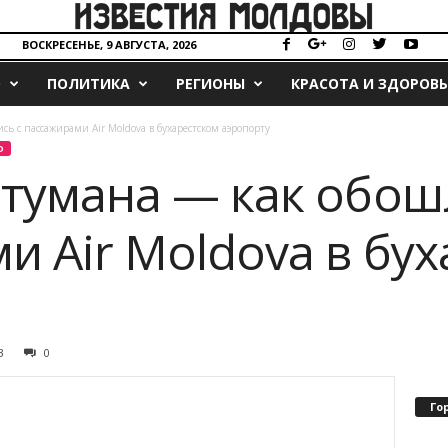
ВОСКРЕСЕНЬЕ, 9 АВГУСТА, 2026
О
ПОЛИТИКА
РЕГИОНЫ
КРАСОТА И ЗДОРОВЬ
ь с пассажирами Air Moldova в бухарестском аэропорту
О
тумана — как обош
и Air Moldova в бу
3
0
Го