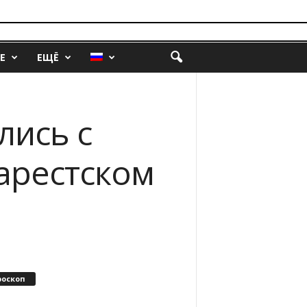
Е
ЕЩЁ
лись с
харестском
роскоп