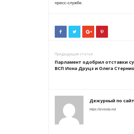
пресс-службе.
Предыдущая статья
Парламент одобрил отставки с
ВСП Иона Друцэ и Олега Стерни
Дежурный по сай
https://izvestia.md