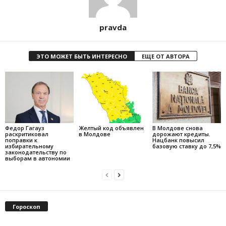
pravda
ЭТО МОЖЕТ БЫТЬ ИНТЕРЕСНО
ЕЩЕ ОТ АВТОРА
Федор Гагауз
Желтый код объявлен
В Молдове снова
раскритиковал
в Молдове
дорожают кредиты.
поправки к
Нацбанк повысил
избирательному
базовую ставку до 7,5%
законодательству по
выборам в автономии
Гороскоп