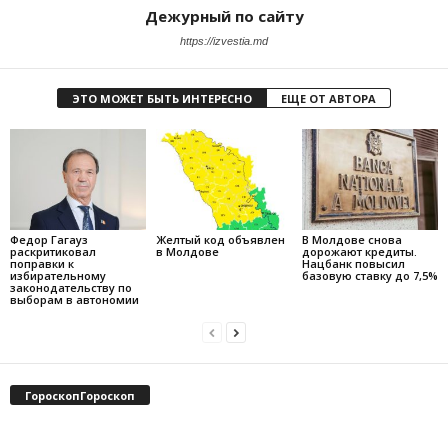
Дежурный по сайту
https://izvestia.md
ЭТО МОЖЕТ БЫТЬ ИНТЕРЕСНО
ЕЩЕ ОТ АВТОРА
Федор Гагауз
Желтый код объявлен
В Молдове снова
раскритиковал
в Молдове
дорожают кредиты.
поправки к
Нацбанк повысил
избирательному
базовую ставку до 7,5%
законодательству по
выборам в автономии
ГороскопГороскоп