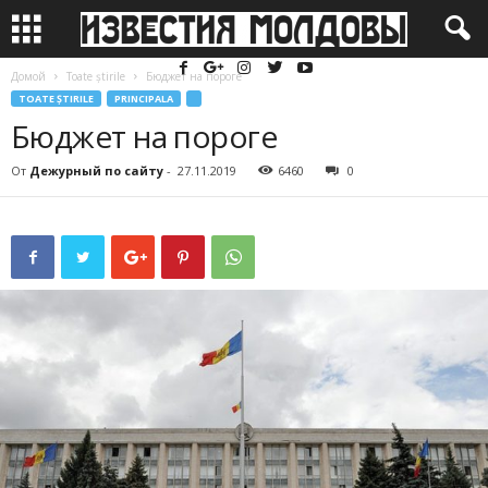
Домой
Toate știrile
Бюджет на пороге
TOATE ȘTIRILE
PRINCIPALA
Бюджет на пороге
От
Дежурный по сайту
-
27.11.2019
6460
0