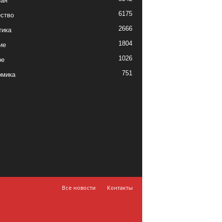
ная
6175
ство
2666
тика
1804
ие
1026
ре
751
омика
Все новости
Контакты