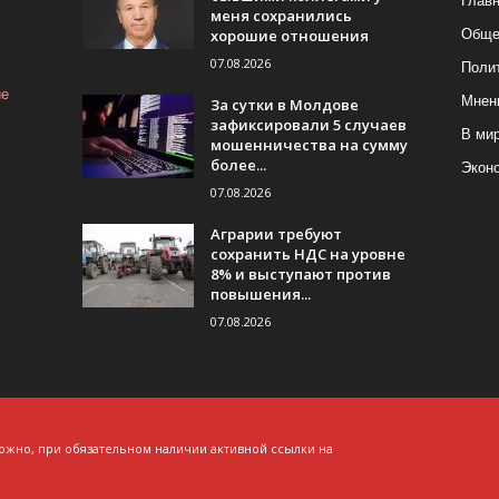
Глав
меня сохранились
хорошие отношения
Обще
07.08.2026
Поли
ие
Мнен
За сутки в Молдове
зафиксировали 5 случаев
В ми
мошенничества на сумму
более...
Экон
07.08.2026
Аграрии требуют
сохранить НДС на уровне
8% и выступают против
повышения...
07.08.2026
ожно, при обязательном наличии активной ссылки на