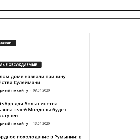
роскоп
МЫЕ ОБСУЖДАЕМЫЕ
елом доме назвали причину
йства Сулеймани
рный по сайту
-
08.01.2020
tsApp для большинства
ьзователей Молдовы будет
оступен
рный по сайту
-
13.01.2020
ордное похолодание в Румынии: в