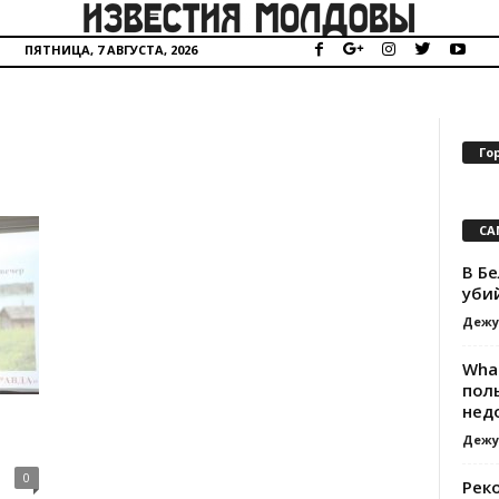
ПЯТНИЦА, 7 АВГУСТА, 2026
Го
СА
В Б
уби
Дежу
Wha
пол
нед
Дежу
0
Рек