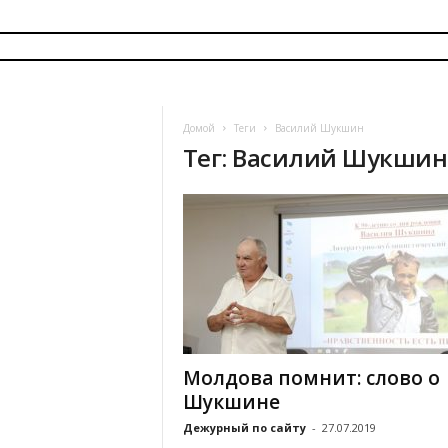
i
z
v
e
s
Домой
Теги
Василий Шукшин
t
Тег: Василий Шукшин
i
a
.
m
d
Молдова помнит: слово о
Шукшине
Дежурный по сайту
-
27.07.2019