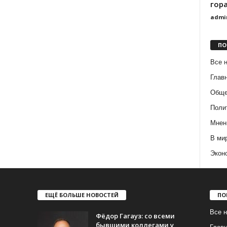
гора
admi
ПО
Все 
Глав
Обще
Поли
Мнен
В ми
Экон
ЕЩЁ БОЛЬШЕ НОВОСТЕЙ
ПО
Все н
Фёдор Гагауз: со всеми
бывшими коллегами у