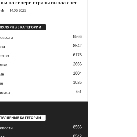
х и на севере страны выпал снег
nN
-
14.05.2025
ПУЛЯРНЫЕ КАТЕГОРИИ
8566
новости
8542
ная
6175
ство
2666
тика
1804
ие
1026
ре
751
омика
ПУЛЯРНЫЕ КАТЕГОРИИ
8566
овости
8542