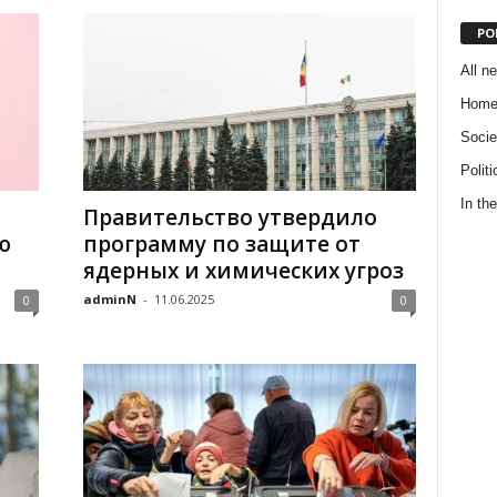
PO
All n
Hom
Socie
Politi
In the
Правительство утвердило
ю
программу по защите от
ядерных и химических угроз
adminN
-
11.06.2025
0
0