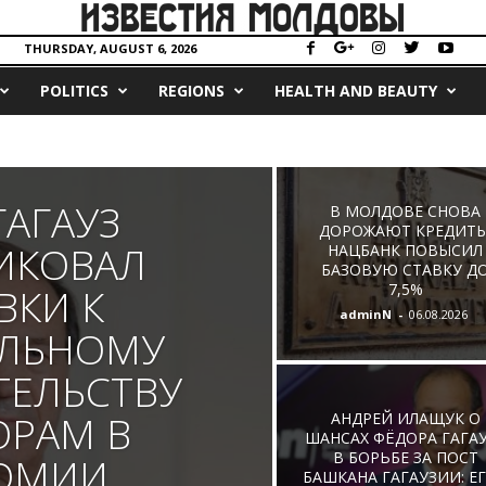
THURSDAY, AUGUST 6, 2026
POLITICS
REGIONS
HEALTH AND BEAUTY
ГАГАУЗ
В МОЛДОВЕ СНОВА
ДОРОЖАЮТ КРЕДИТЫ
ИКОВАЛ
НАЦБАНК ПОВЫСИЛ
БАЗОВУЮ СТАВКУ Д
ВКИ К
7,5%
adminN
-
06.08.2026
ЕЛЬНОМУ
ТЕЛЬСТВУ
ОРАМ В
АНДРЕЙ ИЛАЩУК О
ШАНСАХ ФЁДОРА ГАГА
В БОРЬБЕ ЗА ПОСТ
ОМИИ
БАШКАНА ГАГАУЗИИ: ЕГО