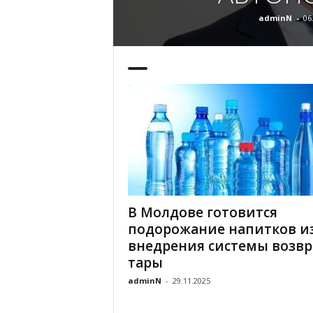
adminN
-
06
В Молдове готовится
подорожание напитков из
внедрения системы возвр
тары
adminN
-
29.11.2025