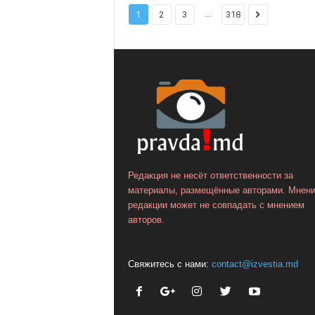
...
1
2
3
318
Редакция не несёт ответственности за
материалы, размещённые авторами. Мнен
редакции может не совпадать с мнением
авторов.
Свяжитесь с нами:
contact@izvestia.md