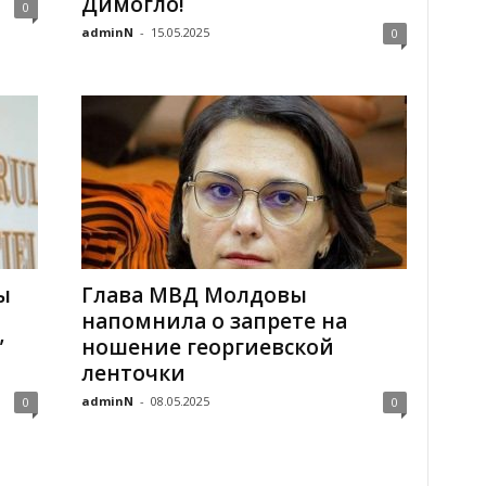
Димогло!
0
adminN
-
15.05.2025
0
ы
Глава МВД Молдовы
напомнила о запрете на
”
ношение георгиевской
ленточки
adminN
-
08.05.2025
0
0