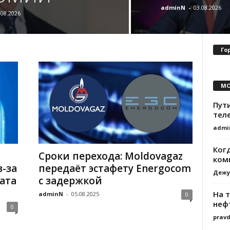
adminN
-
03.08.2026
.08.2026
Го
MO
Пут
тел
admi
Ког
Сроки перехода: Moldovagaz
ком
-за
передаёт эстафету Energocom
Дежу
ата
с задержкой
На 
adminN
-
05.08.2025
0
неф
0
prav