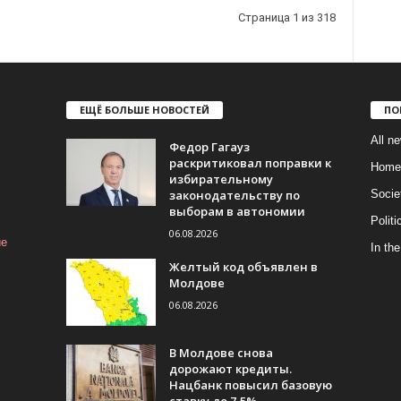
Страница 1 из 318
ЕЩЁ БОЛЬШЕ НОВОСТЕЙ
ПО
All n
Федор Гагауз
раскритиковал поправки к
Home
избирательному
законодательству по
Socie
выборам в автономии
Politi
06.08.2026
ие
In the
Желтый код объявлен в
Молдове
06.08.2026
В Молдове снова
дорожают кредиты.
Нацбанк повысил базовую
ставку до 7,5%