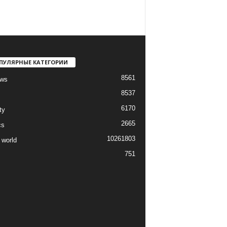
ПУЛЯРНЫЕ КАТЕГОРИИ
8561
ews
8537
6170
ty
2665
cs
1026
1803
 world
751