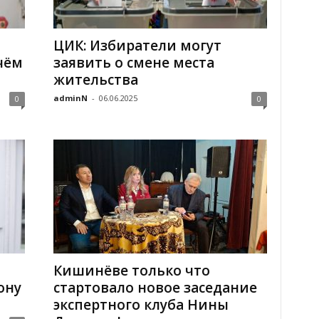
ЦИК: Избиратели могут
чём
заявить о смене места
жительства
adminN
-
06.06.2025
0
0
Кишинёве только что
ону
стартовало новое заседание
экспертного клуба Нины