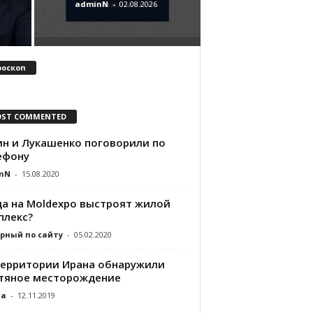
adminN
-
02.08.2026
роскоп
ST COMMENTED
ин и Лукашенко поговорили по
ефону
nN
-
15.08.2020
да на Moldexpo выстроят жилой
плекс?
рный по сайту
-
05.02.2020
территории Ирана обнаружили
тяное месторождение
da
-
12.11.2019