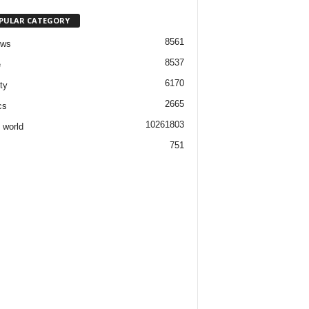
PULAR CATEGORY
8561
ews
8537
e
6170
ty
2665
cs
1026
1803
 world
751