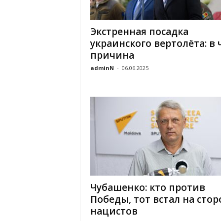
Экстренная посадка
украинского вертолёта: в 
причина
adminN
-
06.06.2025
Чубашенко: кто против
Победы, тот встал на стор
нацистов