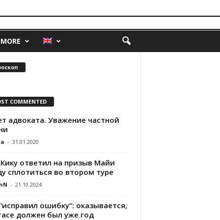
MORE
роскоп
ST COMMENTED
ет адвоката. Уважение частной
ни
da
-
31.01.2020
 Кику ответил на призыв Майи
ду сплотиться во втором туре
nN
-
21.10.2024
“исправил ошибку”: оказывается,
тасе должен был уже год