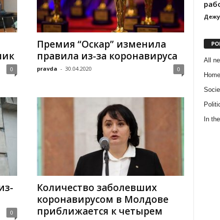
раб
Дежу
Премия “Оскар” изменила
PO
ник
правила из-за коронавируса
All n
pravda
-
30.04.2020
0
0
Hom
Socie
Politi
In the
из-
Количество заболевших
коронавирусом в Молдове
приближается к четырем
0