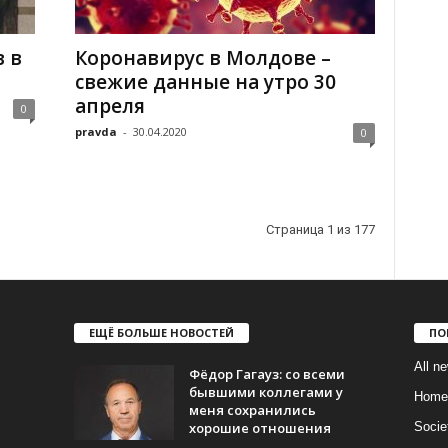
 в
Коронавирус в Молдове –
свежие данные на утро 30
апреля
0
pravda
-
30.04.2020
0
Страница 1 из 177
ЕЩЁ БОЛЬШЕ НОВОСТЕЙ
ПО
All n
Фёдор Гагауз: со всеми
бывшими коллегами у
Home
меня сохранились
хорошие отношения
Socie