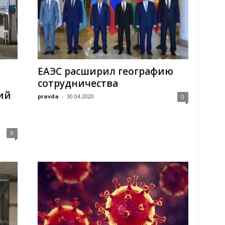
ЕАЭС расширил географию
сотрудничества
ий
pravda
-
30.04.2020
0
0