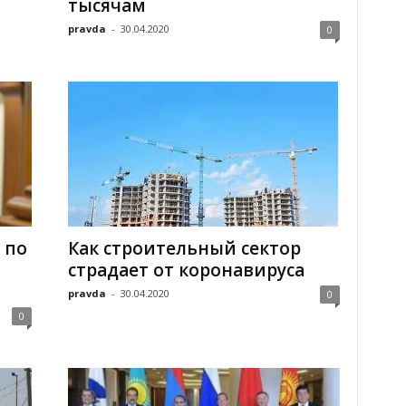
тысячам
pravda
-
30.04.2020
0
 по
Как строительный сектор
страдает от коронавируса
pravda
-
30.04.2020
0
0