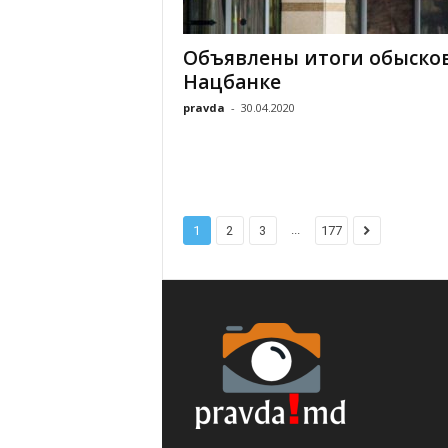
Объявлены итоги обысков
Нацбанке
pravda
-
30.04.2020
...
1
2
3
177