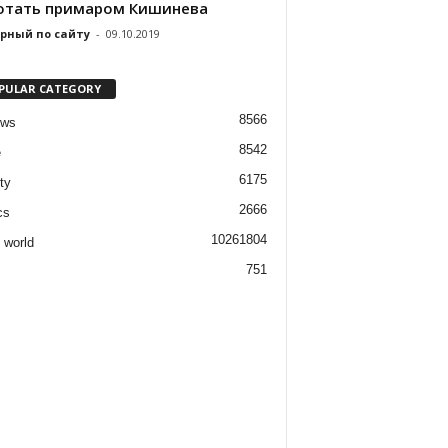
отать примаром Кишинева
рный по сайту
-
09.10.2019
PULAR CATEGORY
8566
ews
8542
e
6175
ty
2666
cs
1026
1804
 world
751