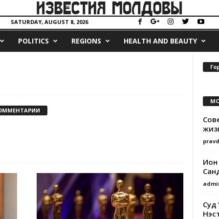
SATURDAY, AUGUST 8, 2026
POLITICS
REGIONS
HEALTH AND BEAUTY
Го
MO
КОММЕНТАРИИ
Сов
жиз
prav
Ион
Сан
admi
Суд 
Нэс