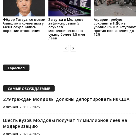
Фёдор Гагауз: со всеми
За сутки в Молдове
Аграрии требуют
бывшими коллегами у
зафиксировали 5
сохранить НДС на
меня сохранились
случаев
уровне 8% и выступают
хорошие отношения
мошенничества на
против повышения до
сумму более 1,5 млн
12%
леев
Гороскоп
САМЫЕ ОБСУЖДАЕМЫЕ
279 граждан Молдовы должны депортировать из США
adminN
-
01.02.2025
Шесть вузов Молдовы получат 17 миллионов леев на
модернизацию
adminN
-
02.04.2025