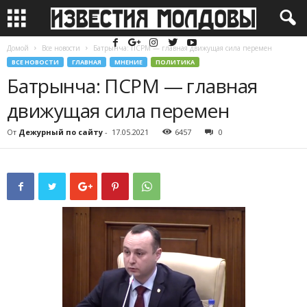
Домой
Все новости
Батрынча: ПСРМ — главная движущая сила перемен
ВСЕ НОВОСТИ
ГЛАВНАЯ
МНЕНИЕ
ПОЛИТИКА
Батрынча: ПСРМ — главная
движущая сила перемен
От
Дежурный по сайту
-
17.05.2021
6457
0