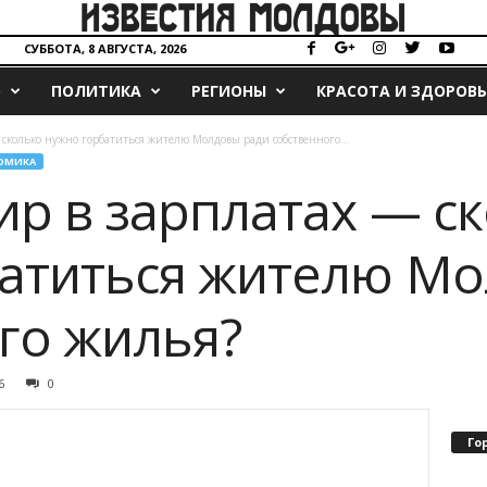
СУББОТА, 8 АВГУСТА, 2026
О
ПОЛИТИКА
РЕГИОНЫ
КРАСОТА И ЗДОРОВЬ
 сколько нужно горбатиться жителю Молдовы ради собственного...
ОМИКА
ир в зарплатах — с
атиться жителю Мо
го жилья?
6
0
Го