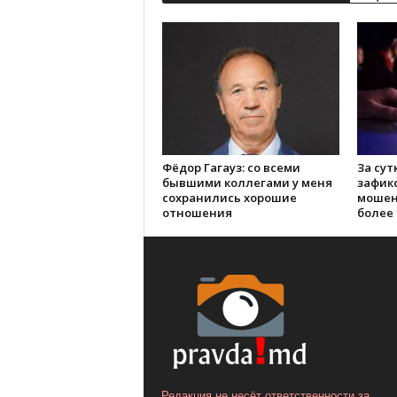
Фёдор Гагауз: со всеми
За сут
бывшими коллегами у меня
зафик
сохранились хорошие
мошен
отношения
более 
Редакция не несёт ответственности за