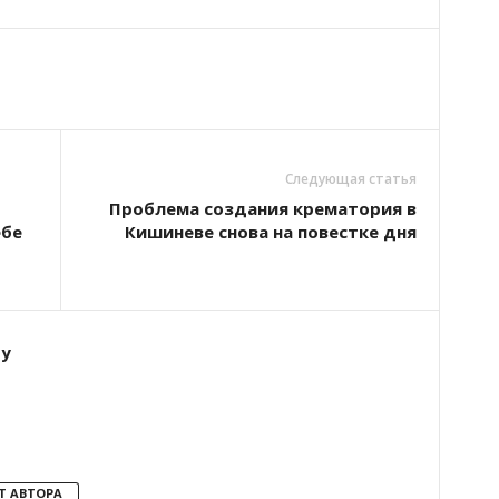
Следующая статья
Проблема создания крематория в
ебе
Кишиневе снова на повестке дня
ту
Т АВТОРА