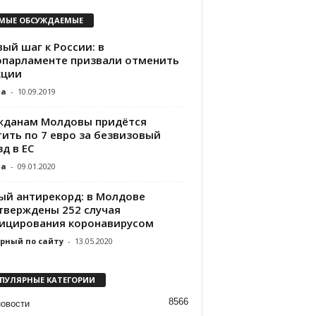
МЫЕ ОБСУЖДАЕМЫЕ
ый шаг к России: в
опарламенте призвали отменить
кции
da
-
10.09.2019
жданам Молдовы придётся
тить по 7 евро за безвизовый
д в ЕС
da
-
09.01.2020
ый антирекорд: в Молдове
тверждены 252 случая
ицирования коронавирусом
рный по сайту
-
13.05.2020
ПУЛЯРНЫЕ КАТЕГОРИИ
8566
новости