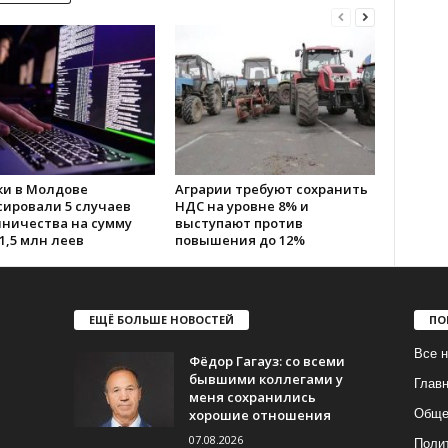
ки в Молдове
Аграрии требуют сохранить
сировали 5 случаев
НДС на уровне 8% и
ничества на сумму
выступают против
1,5 млн леев
повышения до 12%
ЕЩЁ БОЛЬШЕ НОВОСТЕЙ
ПО
Все н
Фёдор Гагауз: со всеми
бывшими коллегами у
Глав
меня сохранились
хорошие отношения
Обще
07.08.2026
Поли