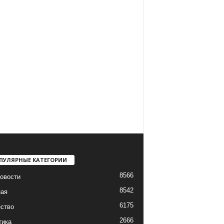
ПУЛЯРНЫЕ КАТЕГОРИИ
8566
овости
8542
ная
6175
ство
2666
тика