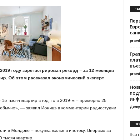
СА
Перв
Евр
сан
prav
Гра
пла
въез
019 году зарегистрирован рекорд – за 12 месяцев
prav
ир. Об этом рассказал экономический эксперт
Нов
под
инф
15 тысяч квартир в год, то в 2019-м – примерно 25
Дежу
м обычно», — заявил Ионицэ в комментарии радиостудии
ПО
ти в Молдове – покупка жилья в ипотеку. Впервые за
Все 
 тысяч квартир.