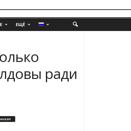
Е
ЕЩЁ
колько
лдовы ради
роскоп