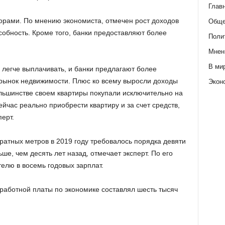
Глав
орами. По мнению экономиста, отмечен рост доходов
Обще
собность. Кроме того, банки предоставляют более
Поли
Мнен
В ми
е легче выплачивать, и банки предлагают более
о рынок недвижимости. Плюс ко всему выросли доходы
Экон
ольшинстве своем квартиры покупали исключительно на
ейчас реально приобрести квартиру и за счет средств,
ерт.
ратных метров в 2019 году требовалось порядка девяти
ьше, чем десять лет назад, отмечает эксперт. По его
елю в восемь годовых зарплат.
работной платы по экономике составлял шесть тысяч