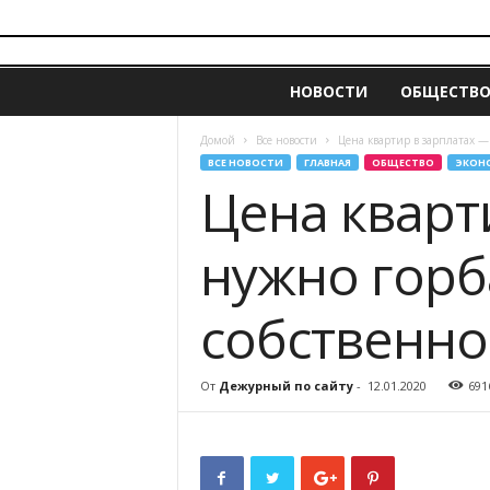
i
z
НОВОСТИ
ОБЩЕСТВ
v
e
s
Домой
Все новости
Цена квартир в зарплатах —
t
ВСЕ НОВОСТИ
ГЛАВНАЯ
ОБЩЕСТВО
ЭКОН
i
Цена кварт
a
.
нужно горб
m
d
собственно
От
Дежурный по сайту
-
12.01.2020
691