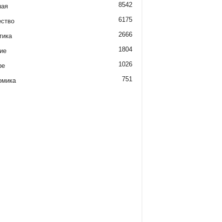
8542
ная
6175
ство
2666
тика
1804
ие
1026
ре
751
омика