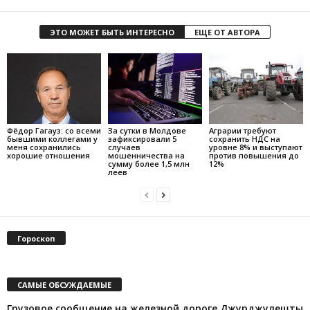
ЭТО МОЖЕТ БЫТЬ ИНТЕРЕСНО
ЕЩЕ ОТ АВТОРА
Фёдор Гагауз: со всеми
За сутки в Молдове
Аграрии требуют
бывшими коллегами у
зафиксировали 5
сохранить НДС на
меня сохранились
случаев
уровне 8% и выступают
хорошие отношения
мошенничества на
против повышения до
сумму более 1,5 млн
12%
леев
Гороскоп
САМЫЕ ОБСУЖДАЕМЫЕ
Грузовое сообщение на железной дороге Джурджулешты