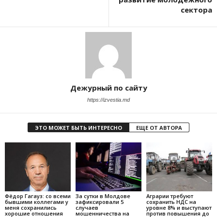
сектора
Дежурный по сайту
https://izvestia.md
ЭТО МОЖЕТ БЫТЬ ИНТЕРЕСНО
ЕЩЕ ОТ АВТОРА
Фёдор Гагауз: со всеми
За сутки в Молдове
Аграрии требуют
бывшими коллегами у
зафиксировали 5
сохранить НДС на
меня сохранились
случаев
уровне 8% и выступают
хорошие отношения
мошенничества на
против повышения до