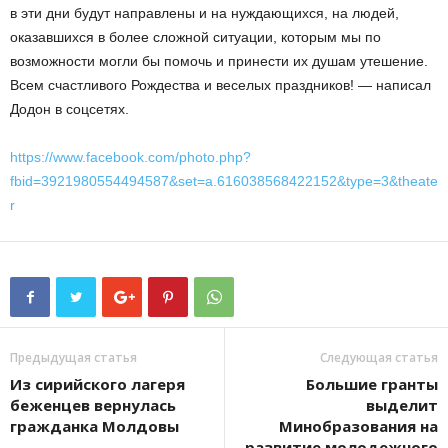
в эти дни будут направлены и на нуждающихся, на людей,
оказавшихся в более сложной ситуации, которым мы по
возможности могли бы помочь и принести их душам утешение.
Всем счастливого Рождества и веселых праздников! — написал
Додон в соцсетях.
https://www.facebook.com/photo.php?
fbid=3921980554494587&set=a.616038568422152&type=3&theate
r
Предыдущая статья
Следующая статья
Из сирийского лагеря
Большие гранты
беженцев вернулась
выделит
гражданка Молдовы
Минобразования на
развитие молодежного