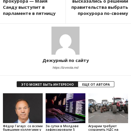
прокурора — Майя
высказались о решении
Санду выступит в
правительства выбрать
парламенте в пятницу
прокурора по-своему
Дежурный по сайту
https://izvestia.md
ЭТО МОЖЕТ БЫТЬ ИНТЕРЕСНО
ЕЩЕ ОТ АВТОРА
Фёдор Гагауз: со всеми
За сутки в Молдове
Аграрии требуют
бывшими коллегами у
зафиксировали 5
сохранить НДС на