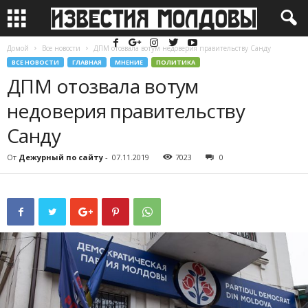
Домой
Все новости
ДПМ отозвала вотум недоверия правительству Санду
ВСЕ НОВОСТИ
ГЛАВНАЯ
МНЕНИЕ
ПОЛИТИКА
ДПМ отозвала вотум
недоверия правительству
Санду
От
Дежурный по сайту
-
07.11.2019
7023
0