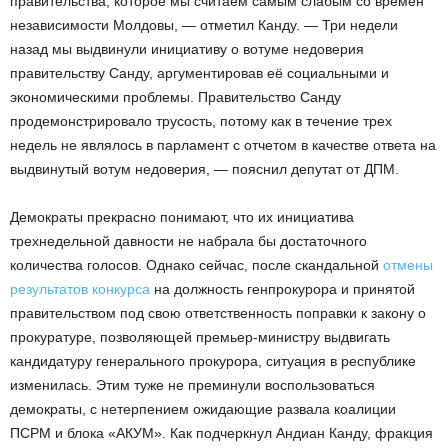
правительства, которое мы считаем самым слабым со времен
независимости Молдовы, — отметил Канду. — Три недели
назад мы выдвинули инициативу о вотуме недоверия
правительству Санду, аргументировав её социальными и
экономическими проблемы. Правительство Санду
продемонстрировало трусость, потому как в течение трех
недель не являлось в парламент с отчетом в качестве ответа на
выдвинутый вотум недоверия, — пояснил депутат от ДПМ.
Демократы прекрасно понимают, что их инициатива
трехнедельной давности не набрала бы достаточного
количества голосов. Однако сейчас, после скандальной
отмены
результатов конкурса
на должность генпрокурора и принятой
правительством под свою ответственность поправки к закону о
прокуратуре, позволяющей премьер-министру выдвигать
кандидатуру генерального прокурора, ситуация в республике
изменилась. Этим туже не преминули воспользоваться
демократы, с нетерпением ожидающие развала коалиции
ПСРМ и блока «АКУМ». Как подчеркнул Андиан Канду, фракция