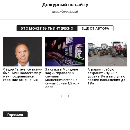
Дежурный по сайту
https://izvestia.md
ЭТО МОЖЕТ БЫТЬ ИНТЕРЕСНО
ЕЩЕ ОТ АВТОРА
Фёдор Гагауз: со всеми
За сутки в Молдове
Аграрии требуют
бывшими коллегами у
зафиксировали 5
сохранить НДС на
меня сохранились
случаев
уровне 8% и выступают
хорошие отношения
мошенничества на
против повышения до
сумму более 1,5 млн
12%
леев
Гороскоп