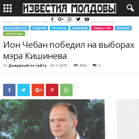
Домой
Все новости
Ион Чебан победил на выборах мэра Кишинева
ВСЕ НОВОСТИ
ГЛАВНАЯ
РЕГИОНЫ
КИШИНЕВ
ОБЩЕСТВО
МНЕНИЕ
ПОЛИТИКА
Ион Чебан победил на выборах
мэра Кишинева
От
Дежурный по сайту
-
04.11.2019
7066
0