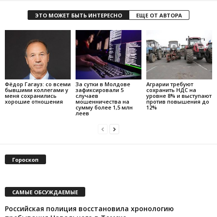
ЭТО МОЖЕТ БЫТЬ ИНТЕРЕСНО
ЕЩЕ ОТ АВТОРА
Фёдор Гагауз: со всеми
За сутки в Молдове
Аграрии требуют
бывшими коллегами у
зафиксировали 5
сохранить НДС на
меня сохранились
случаев
уровне 8% и выступают
хорошие отношения
мошенничества на
против повышения до
сумму более 1,5 млн
12%
леев
Гороскоп
САМЫЕ ОБСУЖДАЕМЫЕ
Российская полиция восстановила хронологию