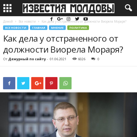
Домой
Все новости
Как дела у отстраненного от должности Виорела Мораря?
ВСЕ НОВОСТИ
ГЛАВНАЯ
МНЕНИЕ
ПОЛИТИКА
Как дела у отстраненного от
должности Виорела Мораря?
От
Дежурный по сайту
-
01.06.2021
6026
0