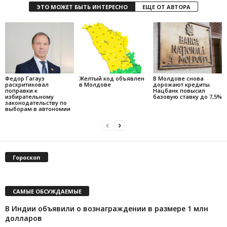
ЭТО МОЖЕТ БЫТЬ ИНТЕРЕСНО
ЕЩЕ ОТ АВТОРА
Федор Гагауз
Желтый код объявлен
В Молдове снова
раскритиковал
в Молдове
дорожают кредиты.
поправки к
Нацбанк повысил
избирательному
базовую ставку до 7,5%
законодательству по
выборам в автономии
Гороскоп
САМЫЕ ОБСУЖДАЕМЫЕ
В Индии объявили о вознаграждении в размере 1 млн
долларов