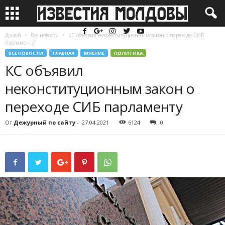
Домой
Все новости
КС объявил неконституционным закон о переходе СИБ
парламенту
ВСЕ НОВОСТИ
ГЛАВНАЯ
МНЕНИЕ
ПОЛИТИКА
КС объявил
неконституционным закон о
переходе СИБ парламенту
От
Дежурный по сайту
-
27.04.2021
6124
0