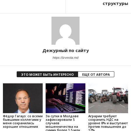
структуры
Дежурный по сайту
https://izvestia.md
ЭТО МОЖЕТ БЫТЬ ИНТЕРЕСНО
ЕЩЕ ОТ АВТОРА
Фёдор Гагауз: со всеми
За сутки в Молдове
Аграрии требуют
бывшими коллегами у
зафиксировали 5
сохранить НДС на
меня сохранились
случаев
уровне 8% и выступают
хорошие отношения
мошенничества на
против повышения до
сумму более 1,5 млн
12%