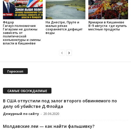
Фёдор
На Днестре, Пруте и
Ярмарки в Кишиневе
Гагауз:полномочия
малых реках
8–9 августа: где купить
Гагаузии не должны
сохраняется дефицит
местные продукты
зависеть от
воды
политической
конъюнктуры и смены
власти в Кишинёве
Гороскоп
САМЫЕ ОБСУЖДАЕМЫЕ
В США отпустили под залог второго обвиняемого по
делу об убийстве Д.Флойда
Дежурный по сайту
-
20.06.2020
Молдавские леи — как найти фальшивку?