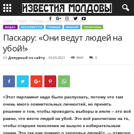
Домой
Видео
Паскару: «Они ведут людей на убой!»
ВИДЕО
ВСЕ НОВОСТИ
ГЛАВНАЯ
МНЕНИЕ
ПОЛИТИКА
Паскару: «Они ведут людей на
убой!»
От
Дежурный по сайту
-
05.05.2021
5947
0
«Этот парламент надо было распускать, потому что там
очень много сомнительных личностей, но принять
решение о том, чтобы проводить выборы в июле – это всё
равно, что вести людей на убой. Это всё рассчитано на то,
чтобы старшее поколение не вышло к избирательным
урнам. Это так они думают о здоровье людей!», — отметил