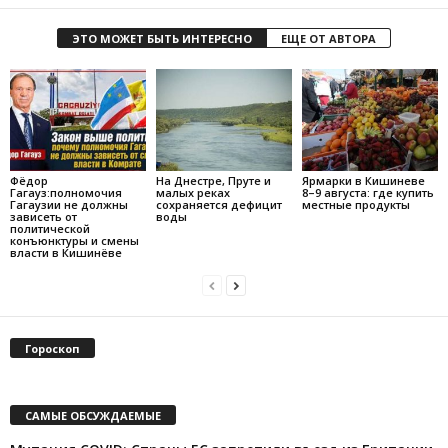
ЭТО МОЖЕТ БЫТЬ ИНТЕРЕСНО
ЕЩЕ ОТ АВТОРА
Фёдор
На Днестре, Пруте и
Ярмарки в Кишиневе
Гагауз:полномочия
малых реках
8–9 августа: где купить
Гагаузии не должны
сохраняется дефицит
местные продукты
зависеть от
воды
политической
конъюнктуры и смены
власти в Кишинёве
Гороскоп
САМЫЕ ОБСУЖДАЕМЫЕ