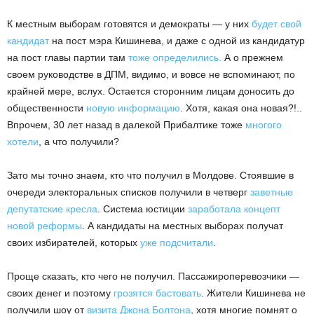
К местным выборам готовятся и демократы — у них
будет свой
кандидат
на пост мэра Кишинева, и даже с одной из кандидатур
на пост главы партии там
тоже определились.
А о прежнем
своем руководстве в ДПМ, видимо, и вовсе не вспоминают, по
крайней мере, вслух. Остается сторонним лицам доносить до
общественности
новую информацию
. Хотя, какая она новая?!..
Впрочем, 30 лет назад в далекой Прибалтике тоже
многого
хотели
, а что получили?
Зато мы точно знаем, кто что получил в Молдове. Стоявшие в
очереди электоральных списков получили в четверг
заветные
депутатские кресла
. Система юстиции
заработала концепт
новой реформы
. А кандидаты на местных выборах получат
своих избирателей, которых
уже подсчитали
.
Проще сказать, кто чего не получил. Пассажироперевозчики —
своих денег и поэтому
грозятся бастовать
. Жители Кишинева не
получили шоу от
визита Джона Болтона
, хотя многие помнят о