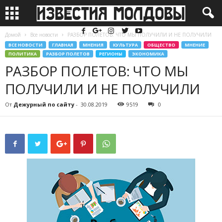
Домой
Все новости
РАЗБОР ПОЛЕТОВ: ЧТО МЫ ПОЛУЧИЛИ И НЕ ПОЛУЧИЛИ
ВСЕ НОВОСТИ
ГЛАВНАЯ
МНЕНИЯ
КУЛЬТУРА
ОБЩЕСТВО
МНЕНИЕ
ПОЛИТИКА
РАЗБОР ПОЛЕТОВ
РЕГИОНЫ
ЭКОНОМИКА
РАЗБОР ПОЛЕТОВ: ЧТО МЫ
ПОЛУЧИЛИ И НЕ ПОЛУЧИЛИ
От
Дежурный по сайту
-
30.08.2019
9519
0