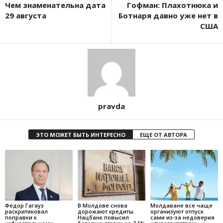
Чем знаменательна дата
Гофман: Плахотнюка и
29 августа
Ботнаря давно уже нет в
США
pravda
ЭТО МОЖЕТ БЫТЬ ИНТЕРЕСНО
ЕЩЕ ОТ АВТОРА
Федор Гагауз
В Молдове снова
Молдаване все чаще
раскритиковал
дорожают кредиты.
организуют отпуск
поправки к
Нацбанк повысил
сами из-за недоверия