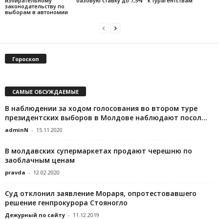
избирательному
базовую ставку до 7,5%
к турагентствам
законодательству по
выборам в автономии
Гороскоп
САМЫЕ ОБСУЖДАЕМЫЕ
В наблюдении за ходом голосования во втором туре
президентских выборов в Молдове наблюдают посол...
adminN
-
15.11.2020
В молдавских супермаркетах продают черешню по
заоблачным ценам
pravda
-
12.02.2020
Суд отклонил заявление Мораря, опротестовавшего
решение генпрокурора Стояногло
Дежурный по сайту
-
11.12.2019