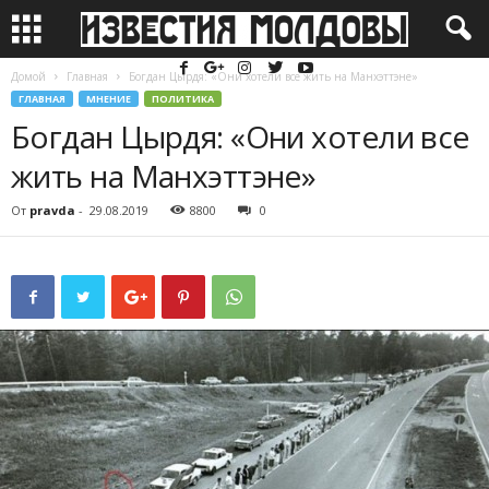
Домой
Главная
Богдан Цырдя: «Они хотели все жить на Манхэттэне»
ГЛАВНАЯ
МНЕНИЕ
ПОЛИТИКА
Богдан Цырдя: «Они хотели все
жить на Манхэттэне»
От
pravda
-
29.08.2019
8800
0