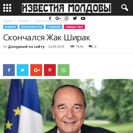
Домой
В мире
Скончался Жак Ширак
В МИРЕ
ВСЕ НОВОСТИ
ГЛАВНАЯ
ОБЩЕСТВО
Скончался Жак Ширак
От
Дежурный по сайту
-
26.09.2019
7574
0