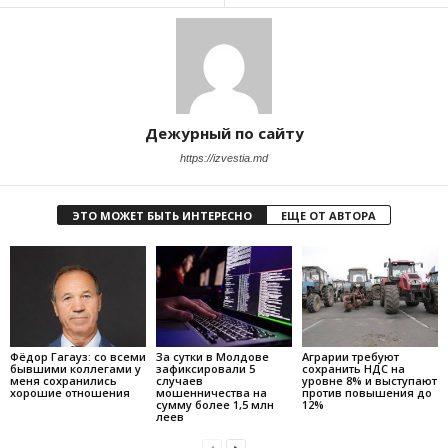
Дежурный по сайту
https://izvestia.md
ЭТО МОЖЕТ БЫТЬ ИНТЕРЕСНО
ЕЩЕ ОТ АВТОРА
Фёдор Гагауз: со всеми
За сутки в Молдове
Аграрии требуют
бывшими коллегами у
зафиксировали 5
сохранить НДС на
меня сохранились
случаев
уровне 8% и выступают
хорошие отношения
мошенничества на
против повышения до
сумму более 1,5 млн
12%
леев