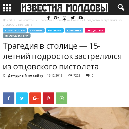
Домой
Все новости
Трагедия в столице — 15-летний подросток застрелился из
отцовского пистолета
ВСЕ НОВОСТИ
ГЛАВНАЯ
РЕГИОНЫ
КИШИНЕВ
ОБЩЕСТВО
ПРОИСШЕСТВИЯ
Трагедия в столице — 15-
летний подросток застрелился
из отцовского пистолета
От
Дежурный по сайту
-
16.12.2019
7228
0