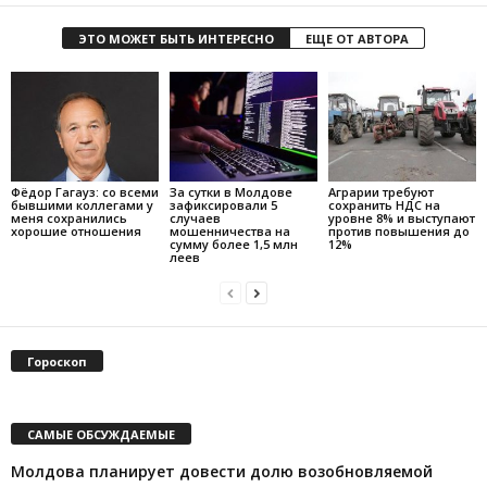
ЭТО МОЖЕТ БЫТЬ ИНТЕРЕСНО
ЕЩЕ ОТ АВТОРА
Фёдор Гагауз: со всеми
За сутки в Молдове
Аграрии требуют
бывшими коллегами у
зафиксировали 5
сохранить НДС на
меня сохранились
случаев
уровне 8% и выступают
хорошие отношения
мошенничества на
против повышения до
сумму более 1,5 млн
12%
леев
Гороскоп
САМЫЕ ОБСУЖДАЕМЫЕ
Молдова планирует довести долю возобновляемой