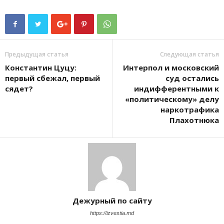
Предыдущая статья
Следующая статья
Константин Цуцу:
Интерпол и московский
первый сбежал, первый
суд остались
сядет?
индифферентными к
«политическому» делу
наркотрафика
Плахотнюка
Дежурный по сайту
https://izvestia.md