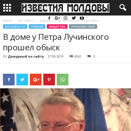
Домой
Все новости
В доме у Петра Лучинского прошел обыск
ВСЕ НОВОСТИ
ГЛАВНАЯ
ОБЩЕСТВО
ПРОИСШЕСТВИЯ
В доме у Петра Лучинского
прошел обыск
От
Дежурный по сайту
-
27.09.2019
8361
0