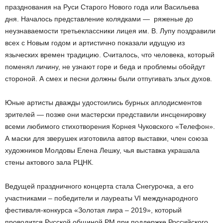
празднования на Руси Старого Нового года или Васильева
дня. Началось представление колядками — ряженые до
неузнаваемости третьеклассники лицея им. В. Лупу поздравили
всех с Новым годом и артистично показали идущую из
языческих времен традицию. Считалось, что человека, который
поменял личину, не узнают горе и беда и проблемы обойдут
стороной. А смех и песни должны были отпугивать злых духов.
Юные артисты дважды удостоились бурных аплодисментов
зрителей — позже они мастерски представили инсценировку
всеми любимого стихотворения Корнея Чуковского «Телефон».
А маски для зверушек изготовила автор выставки, член союза
художников Молдовы Елена Лешку, чья выставка украшала
стены актового зала РЦНК.
Ведущей праздничного концерта стала Снегурочка, а его
участниками – победители и лауреаты VI международного
фестиваля-конкурса «Золотая лира – 2019», который
проводится Русской общиной РМ при поддержке Российского