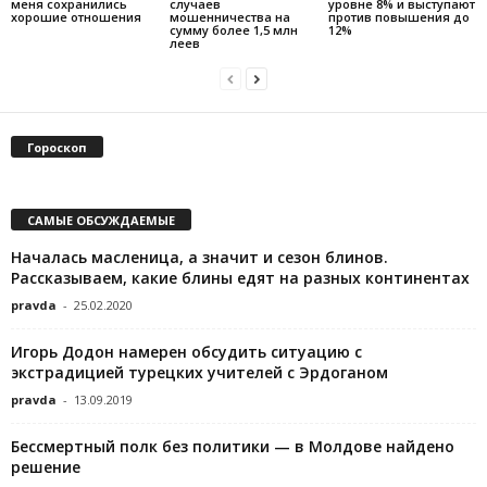
меня сохранились
случаев
уровне 8% и выступают
хорошие отношения
мошенничества на
против повышения до
сумму более 1,5 млн
12%
леев
Гороскоп
САМЫЕ ОБСУЖДАЕМЫЕ
Началась масленица, а значит и сезон блинов.
Рассказываем, какие блины едят на разных континентах
pravda
-
25.02.2020
Игорь Додон намерен обсудить ситуацию с
экстрадицией турецких учителей с Эрдоганом
pravda
-
13.09.2019
Бессмертный полк без политики — в Молдове найдено
решение