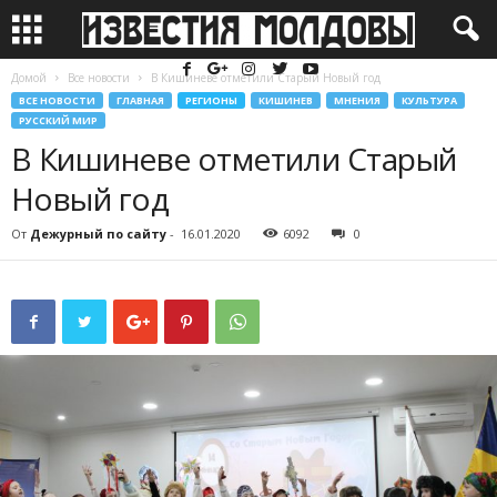
Домой
Все новости
В Кишиневе отметили Старый Новый год
ВСЕ НОВОСТИ
ГЛАВНАЯ
РЕГИОНЫ
КИШИНЕВ
МНЕНИЯ
КУЛЬТУРА
РУССКИЙ МИР
В Кишиневе отметили Старый
Новый год
От
Дежурный по сайту
-
16.01.2020
6092
0