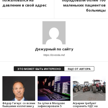
пожаловался на
порадовали более 100
давление в свой адрес
маленьких пациентов
больницы
Дежурный по сайту
https://izvestia.md
ЭТО МОЖЕТ БЫТЬ ИНТЕРЕСНО
ЕЩЕ ОТ АВТОРА
Фёдор Гагауз: со всеми
За сутки в Молдове
Аграрии требуют
бывшими коллегами у
зафиксировали 5
сохранить НДС на