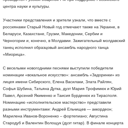
центра науки и культуры.
Участники представления и зрители узнали, что вместе с
россиянами Старый Новый год отмечают также на Украине, в
Беларуси, Казахстане, Грузии, Македонии, Сербии и
Черногории и, конечно, в Молдавии. Зажигательный молдавский
танец исполнил образцовый ансамбль народного танца
«Миорица».
С веселыми новогодними песнями выступили победители
номинации «вокальное искусство»: ансамбль «Задоринки» из
лицея имени Сибирского, Елена Василаки, Злата Райлян,
Софья Шубина, Татьяна Дутка, дуэт Мария Трофимюк и Юрий
Павел, Арсений Якименко и Таисия Бурденюк из Тирасполя.
Номинацию «исполнительское мастерство» представили
разными инструментами: Андрей Ельчищев — аккордеон;
Марилена Иванов-Вороненко – фортепиано; Августина
Стародуб и Валентин Волощук (дуэт гитар). В финале концерта