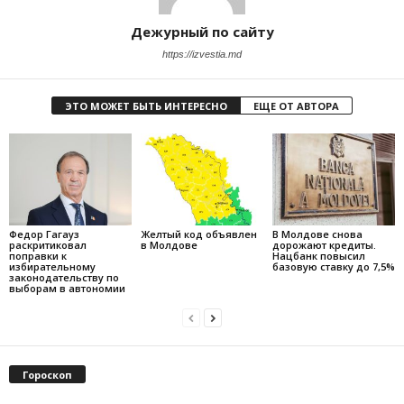
Дежурный по сайту
https://izvestia.md
ЭТО МОЖЕТ БЫТЬ ИНТЕРЕСНО
ЕЩЕ ОТ АВТОРА
Федор Гагауз
Желтый код объявлен
В Молдове снова
раскритиковал
в Молдове
дорожают кредиты.
поправки к
Нацбанк повысил
избирательному
базовую ставку до 7,5%
законодательству по
выборам в автономии
Гороскоп