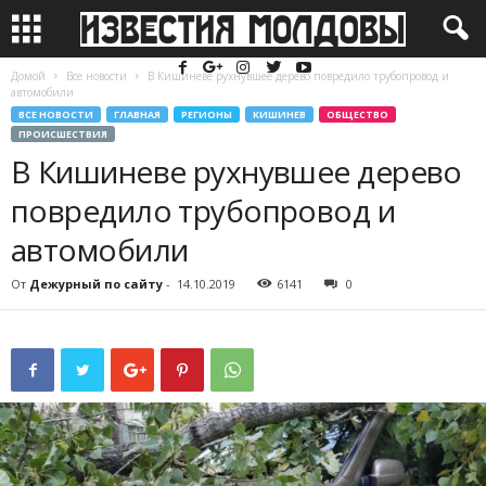
Домой
Все новости
В Кишиневе рухнувшее дерево повредило трубопровод и
автомобили
ВСЕ НОВОСТИ
ГЛАВНАЯ
РЕГИОНЫ
КИШИНЕВ
ОБЩЕСТВО
ПРОИСШЕСТВИЯ
В Кишиневе рухнувшее дерево
повредило трубопровод и
автомобили
От
Дежурный по сайту
-
14.10.2019
6141
0