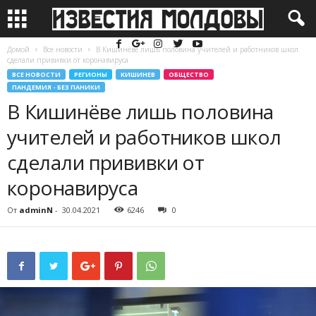
Домой
Все новости
В Кишинёве лишь половина учителей и работников школ
сделали прививки от коронавируса
ВСЕ НОВОСТИ
РЕГИОНЫ
КИШИНЕВ
ОБЩЕСТВО
ПАНДЕМИЯ - БЕЗ ПАНИКИ
В Кишинёве лишь половина
учителей и работников школ
сделали прививки от
коронавируса
От
adminN
-
30.04.2021
6246
0