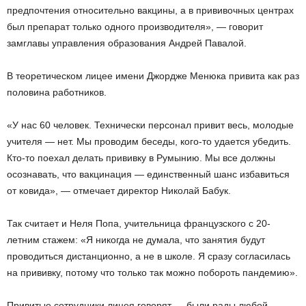
предпочтения относительно вакцины, а в прививочных центрах
был препарат только одного производителя», — говорит
замглавы управления образования Андрей Павалой.
В теоретическом лицее имени Джордже Менюка привита как раз
половина работников.
«У нас 60 человек. Технически персонал привит весь, молодые
учителя — нет. Мы проводим беседы, кого-то удается убедить.
Кто-то поехал делать прививку в Румынию. Мы все должны
осознавать, что вакцинация — единственный шанс избавиться
от ковида», — отмечает директор Николай Бабук.
Так считает и Неля Попа, учительница французского с 20-
летним стажем: «Я никогда не думала, что занятия будут
проводиться дистанционно, а не в школе. Я сразу согласилась
на прививку, потому что только так можно побороть пандемию».
Привитые сотрудники лицея говорят — были рады любой