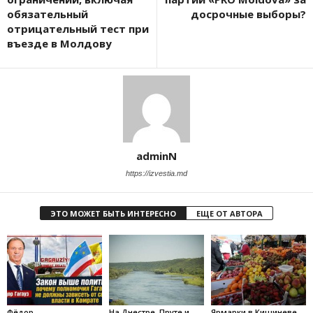
обязательный
досрочные выборы?
отрицательный тест при
въезде в Молдову
adminN
https://izvestia.md
ЭТО МОЖЕТ БЫТЬ ИНТЕРЕСНО
ЕЩЕ ОТ АВТОРА
Фёдор
На Днестре, Пруте и
Ярмарки в Кишиневе