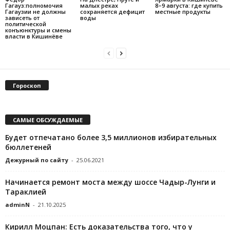
Гагауз:полномочия
малых реках
8–9 августа: где купить
Гагаузии не должны
сохраняется дефицит
местные продукты
зависеть от
воды
политической
конъюнктуры и смены
власти в Кишинёве
Гороскоп
САМЫЕ ОБСУЖДАЕМЫЕ
Будет отпечатано более 3,5 миллионов избирательных
бюллетеней
Дежурный по сайту
-
25.06.2021
Начинается ремонт моста между шоссе Чадыр-Лунги и
Тараклией
adminN
-
21.10.2025
Кирилл Моцпан: Есть доказательства того, что у