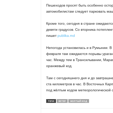
Пешеходов просят быть особенно осто
автомобилистам следует парковать маш
Кроме того, сегодня в стране ожидают
девяти градусов. Со вторника потеплеет
пишет
publika.md
Непогода установилась и в
Румынии
. 
февраля там ожидаются порывы ураганн
час. Между тем в
Трансильвании
,
Мара
оранжевый код.
Там с сегодняшнего дня и до завтрашн
ста километров в час. В Восточных Ка
под жёлтым кодом метеорологической о
ТЕГИ
ВЕТЕР
ЖЕЛТЫЙ КОД