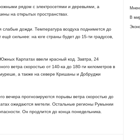
рожными рядом с электросетями и деревьями, а
Мнен
ины на открытых пространствах.
В ми
Экон
ся слабые дожди. Температура воздуха поднимется до
 ещё сильнее: на юге страны будет до 15-ти градусов,
В Южных
Карпатах
ввели красный код. Завтра, 24
ого ветра скоростью от 140-ка до 180-ти километров в
муреше
, а также на севере Кришаны и
Добруджи
его вечера прогнозируются порывы ветра скоростью до
рпатах ожидаются метели. Остальные регионы Румынии
пасности. Он продлится до конца понедельника.