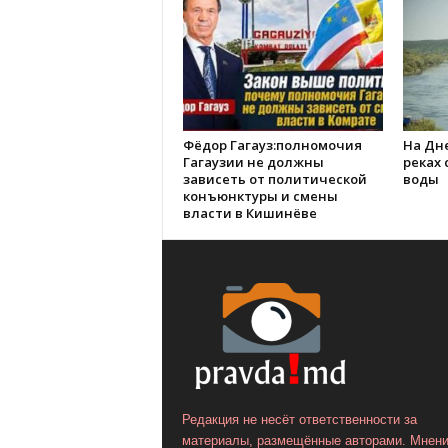
Фёдор Гагауз:полномочия
На Дне
Гагаузии не должны
реках
зависеть от политической
воды
конъюнктуры и смены
власти в Кишинёве
Редакция не несёт ответственности за
материалы, размещённые авторами. Мнен