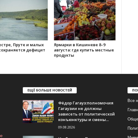
стре, Пруте и малых
Ярмарки в Кишиневе 8–9
 сохраняется дефицит
августа: где купить местные
продукты
ЕЩЁ БОЛЬШЕ НОВОСТЕЙ
ПО
Все н
Фёдор Гагауз:полномочия
Гагаузии не должны
Глав
зависеть от политической
конъюнктуры и смены...
Обще
09.08.2026
Поли
ие
Мнен