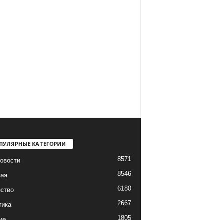
ПУЛЯРНЫЕ КАТЕГОРИИ
8571
овости
8546
ная
6180
ство
2667
тика
1805
ие