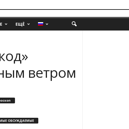
Е
ЕЩЁ
код»
ьным ветром
роскоп
МЫЕ ОБСУЖДАЕМЫЕ