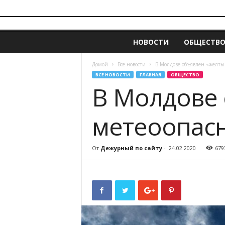
i
z
НОВОСТИ
ОБЩЕСТВ
v
e
s
Домой
Все новости
В Молдове объявлен «желтый
t
ВСЕ НОВОСТИ
ГЛАВНАЯ
ОБЩЕСТВО
i
В Молдове 
a
.
метеоопасн
m
d
От
Дежурный по сайту
-
24.02.2020
679