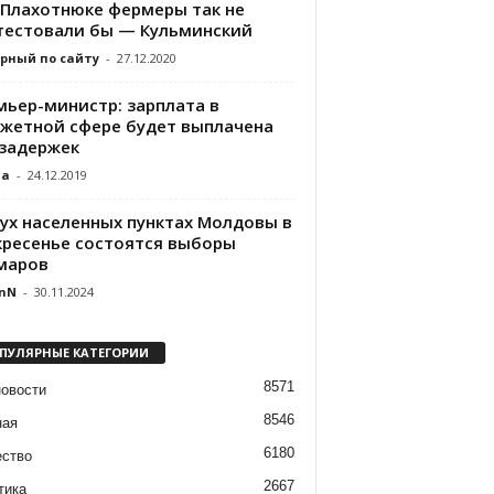
 Плахотнюке фермеры так не
тестовали бы — Кульминский
рный по сайту
-
27.12.2020
мьер-министр: зарплата в
жетной сфере будет выплачена
 задержек
da
-
24.12.2019
вух населенных пунктах Молдовы в
кресенье состоятся выборы
маров
nN
-
30.11.2024
ПУЛЯРНЫЕ КАТЕГОРИИ
8571
новости
8546
ная
6180
ство
2667
тика