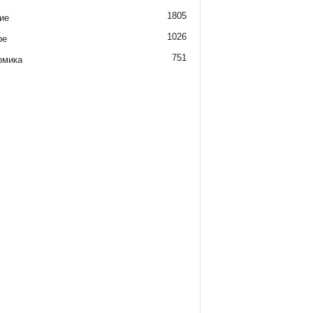
1805
ие
1026
ре
751
омика