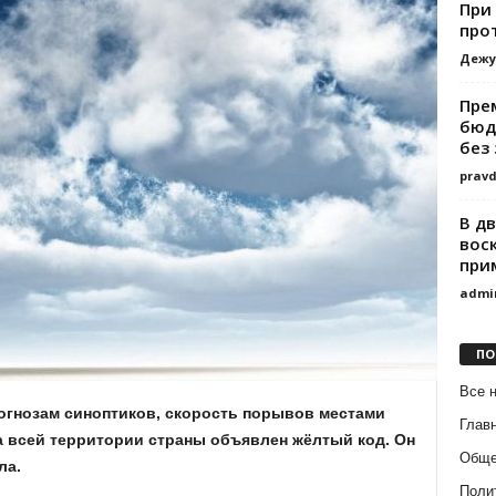
При
про
Дежу
Пре
бюд
без
prav
В д
вос
при
admi
ПО
Все 
огнозам синоптиков, скорость порывов местами
Глав
На всей территории страны объявлен жёлтый код. Он
Обще
ла.
Поли