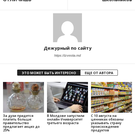
Дежурный по сайту
https://izvestia.md
ЭТО МОЖЕТ БЫТЬ ИНТЕРЕСНО
ЕЩЕ ОТ АВТОРА
За духи придется
В Молдове запустили
С 10 августа на
платить больше:
онлайн-Университет
ценниках обязаны
правительство
третьего возраста
указывать страну
предлагает акциз до
происхождения
25%
продуктов