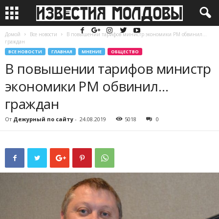
Домой
Все новости
В повышении тарифов министр экономики РМ обвинил…
граждан
ВСЕ НОВОСТИ
ГЛАВНАЯ
МНЕНИЕ
ОБЩЕСТВО
В повышении тарифов министр
экономики РМ обвинил…
граждан
От
Дежурный по сайту
-
24.08.2019
5018
0