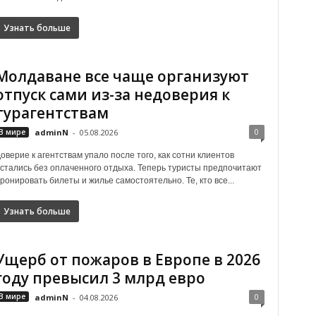
Узнать больше
Молдаване все чаще организуют
отпуск сами из-за недоверия к
турагентствам
0
В мире
adminN
-
05.08.2026
оверие к агентствам упало после того, как сотни клиентов
стались без оплаченного отдыха. Теперь туристы предпочитают
ронировать билеты и жилье самостоятельно. Те, кто все...
Узнать больше
Ущерб от пожаров в Европе в 2026
году превысил 3 млрд евро
0
В мире
adminN
-
04.08.2026