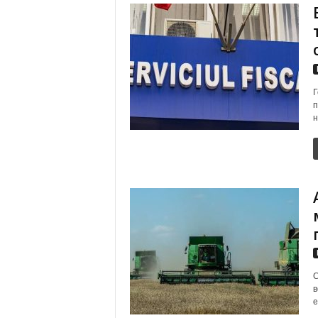
Г
п
н
С
в
е