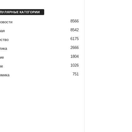
ПУЛЯРНЫЕ КАТЕГОРИИ
8566
новости
8542
ная
6175
ство
2666
тика
1804
ие
1026
ре
751
омика