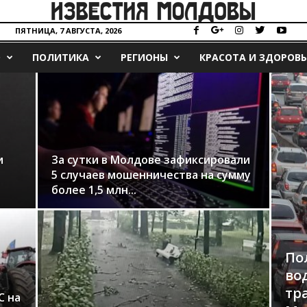
ПЯТНИЦА, 7 АВГУСТА, 2026
О
ПОЛИТИКА
РЕГИОНЫ
КРАСОТА И ЗДОРОВЬ
и
За сутки в Молдове зафиксировали
5 случаев мошенничества на сумму
более 1,5 млн...
По
во
тр
С на