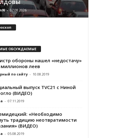
лдовы
nN
-
07.08.2026
роскоп
МЫЕ ОБСУЖДАЕМЫЕ
истр обороны нашел «недостачу»
0 миллионов леев
рный по сайту
-
10.08.2019
циальный выпуск TVC21 с Ниной
огло (ВИДЕО)
da
-
07.11.2019
Демидецкий: «Необходимо
нуть традицию неотвратимости
азания» (ВИДЕО)
da
-
05.08.2019