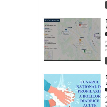
Н
п
Е
С
д
з