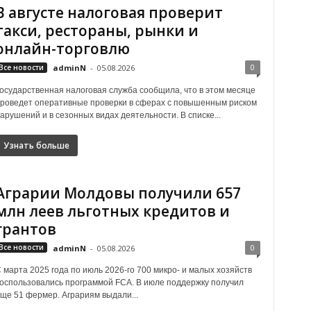
В августе налоговая проверит
такси, рестораны, рынки и
онлайн-торговлю
0
Все новости
adminN
-
05.08.2026
осударственная налоговая служба сообщила, что в этом месяце
роведет оперативные проверки в сферах с повышенным риском
арушений и в сезонных видах деятельности. В списке...
Узнать больше
Аграрии Молдовы получили 657
млн леев льготных кредитов и
грантов
0
Все новости
adminN
-
05.08.2026
 марта 2025 года по июль 2026-го 700 микро- и малых хозяйств
оспользовались программой FCA. В июле поддержку получил
ще 51 фермер. Аграриям выдали...