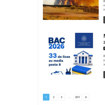
В
п
п
В
у
э
...
1
2
3
891