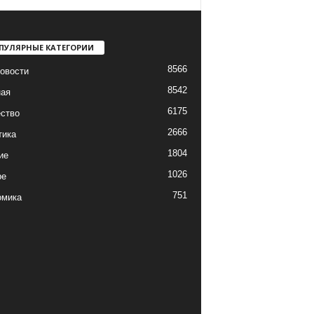
ПУЛЯРНЫЕ КАТЕГОРИИ
8566
овости
8542
ная
6175
ство
2666
тика
1804
ие
1026
ре
751
омика