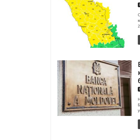
С
к
2
Н
Б
у