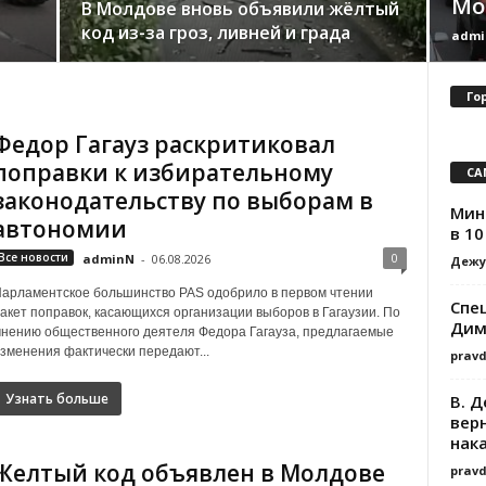
Мо
В Молдове вновь объявили жёлтый
код из-за гроз, ливней и града
admi
Го
Федор Гагауз раскритиковал
поправки к избирательному
СА
законодательству по выборам в
Мин
автономии
в 1
0
Все новости
adminN
-
06.08.2026
Дежу
арламентское большинство PAS одобрило в первом чтении
Спе
акет поправок, касающихся организации выборов в Гагаузии. По
Дим
нению общественного деятеля Федора Гагауза, предлагаемые
зменения фактически передают...
prav
Узнать больше
В. 
вер
нак
Желтый код объявлен в Молдове
prav