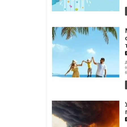
Д
о
б