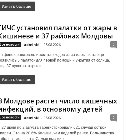
Узнать больше
ГИЧС установил палатки от жары в
Кишиневе и 37 районах Молдовы
0
Все новости
adminN
-
05.08.2026
а фоне оранжевого и желтого кодов из-за жары в столице
оявились 5 палаток для первой помощи и укрытия от солнца.
ще 37 пунктов открыли...
Узнать больше
В Молдове растет число кишечных
инфекций, в основном у детей
0
Все новости
adminN
-
05.08.2026
 27 июля по 2 августа зарегистрировали 621 случай острой
иареи. Это на 20,6% больше, чем неделей ранее. Большинство
аболевших — дети. Самые высокие...