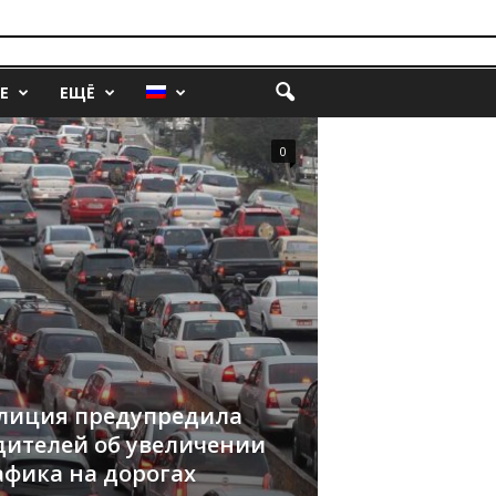
Е
ЕЩЁ
0
лиция предупредила
дителей об увеличении
афика на дорогах