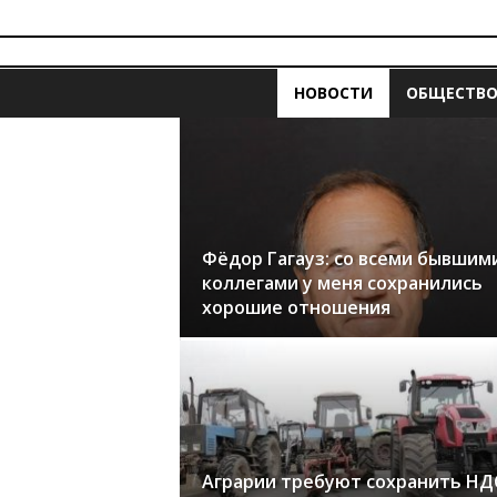
i
z
v
e
НОВОСТИ
ОБЩЕСТВ
s
t
i
a
.
m
d
Фёдор Гагауз: со всеми бывшим
коллегами у меня сохранились
хорошие отношения
Аграрии требуют сохранить НД