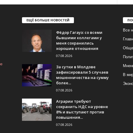
ЕЩЁ БОЛЬШЕ НОВОСТЕЙ
ПО
Все н
Фёдор Гагауз: со всеми
бывшими коллегами у
Глав
меня сохранились
хорошие отношения
Обще
07.08.2026
Поли
ие
Мнен
За сутки в Молдове
зафиксировали 5 случаев
В ми
мошенничества на сумму
более...
Экон
07.08.2026
Аграрии требуют
сохранить НДС на уровне
8% и выступают против
повышения...
07.08.2026