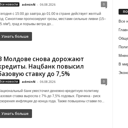
0
Все новости
adminN
-
06.08.2026
ПО
егодня с 15:00 до завтра до 01:00 в стране действует желтый
од. Синоптики прогнозируют грозы, местами сильные ливни (15–
Все 
5 л/м²), град и порывы ветра до...
Глав
Узнать больше
Обще
Поли
Мнен
В Молдове снова дорожают
В ми
кредиты. Нацбанк повысил
базовую ставку до 7,5%
Экон
0
Все новости
adminN
-
06.08.2026
ациональный банк ужесточил денежно-кредитную политику.
азовая ставка выросла с 7% до 7,5% годовых. Причина - риск
скорения инфляции до конца года. Также повышены ставки по...
Узнать больше