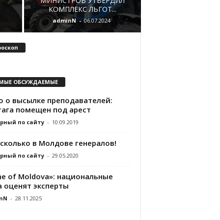
МИНИСТРОВ УТВЕРДИЛ
КОМПЛЕКС ЛЬГОТ...
adminN
-
06.07.2024
роскоп
МЫЕ ОБСУЖДАЕМЫЕ
о о высылке преподавателей:
тага помещен под арест
рный по сайту
-
10.09.2019
 сколько в Молдове генералов!
рный по сайту
-
29.05.2020
ne of Moldova»: национальные
а оценят эксперты
nN
-
28.11.2025