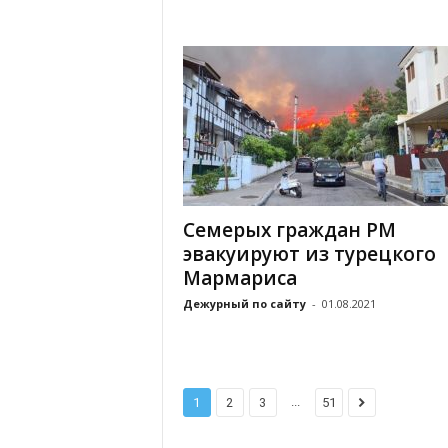
Семерых граждан РМ
эвакуируют из турецкого
Мармариса
Дежурный по сайту
-
01.08.2021
...
1
2
3
51