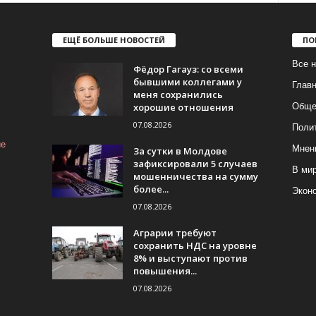
ЕЩЁ БОЛЬШЕ НОВОСТЕЙ
ПО
Все н
Фёдор Гагауз: со всеми
бывшими коллегами у
Глав
меня сохранились
хорошие отношения
Обще
07.08.2026
Поли
ие
Мнен
За сутки в Молдове
зафиксировали 5 случаев
В ми
мошенничества на сумму
более...
Экон
07.08.2026
Аграрии требуют
сохранить НДС на уровне
8% и выступают против
повышения...
07.08.2026