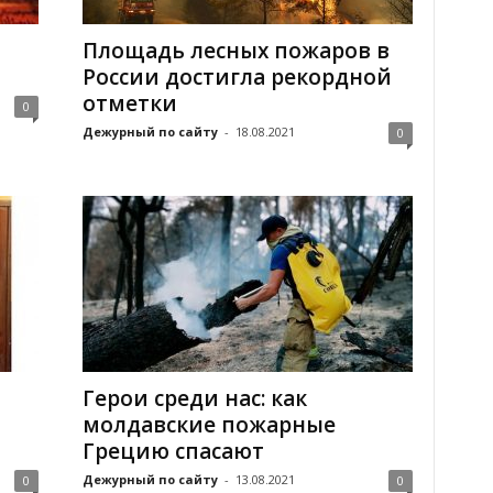
Площадь лесных пожаров в
России достигла рекордной
отметки
0
Дежурный по сайту
-
18.08.2021
0
Герои среди нас: как
молдавские пожарные
Грецию спасают
Дежурный по сайту
-
13.08.2021
0
0