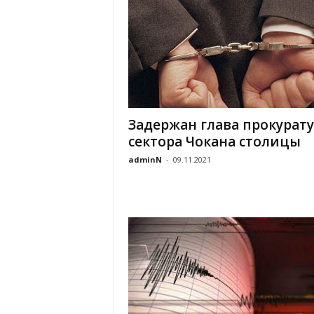
Задержан глава прокурат
сектора Чокана столицы
adminN
-
09.11.2021