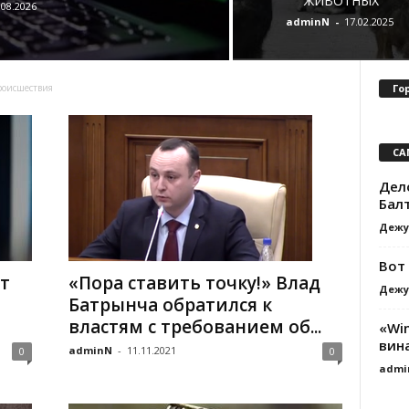
ЖИВОТНЫХ
.08.2026
adminN
-
17.02.2025
Го
роисшествия
СА
Дел
Бал
Дежу
Вот
т
«Пора ставить точку!» Влад
Дежу
Батрынча обратился к
властям с требованием об...
«Wi
вин
adminN
-
11.11.2021
0
0
admi