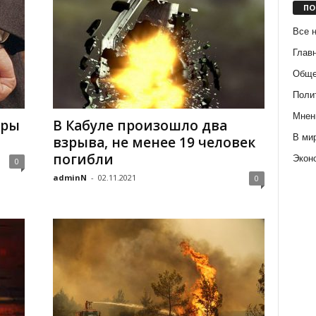
ПО
Все 
Глав
Обще
Поли
Мнен
уры
В Кабуле произошло два
В ми
взрыва, не менее 19 человек
погибли
Экон
0
adminN
-
02.11.2021
0