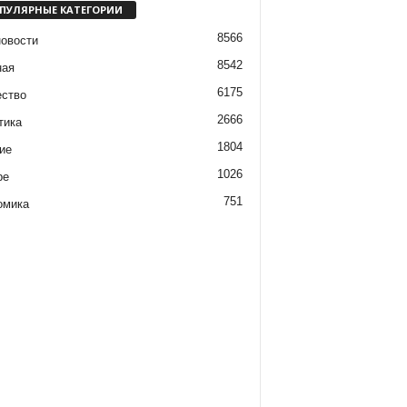
ПУЛЯРНЫЕ КАТЕГОРИИ
8566
новости
8542
ная
6175
ство
2666
тика
1804
ие
1026
ре
751
омика