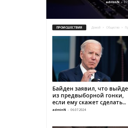
adminN
-
07
ПРОИСШЕСТВИЯ
Домой
Общество
П
Байден заявил, что выйде
из предвыборной гонки,
если ему скажет сделать...
adminN
-
06.07.2024