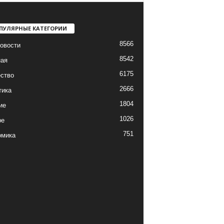
ПУЛЯРНЫЕ КАТЕГОРИИ
8566
овости
8542
ная
6175
ство
2666
тика
1804
ие
1026
ре
751
омика