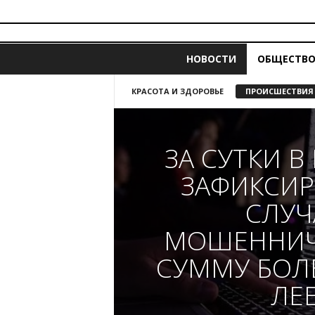
i
z
НОВОСТИ
ОБЩЕСТВ
v
e
s
КРАСОТА И ЗДОРОВЬЕ
ПРОИСШЕСТВИЯ
t
i
a
ЗА СУТКИ 
.
m
ЗАФИКСИР
d
СЛУЧ
МОШЕННИЧ
СУММУ БОЛЕ
ЛЕ