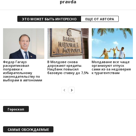
pravda
ЭТО МОЖЕТ БЫТЬ ИНТЕРЕСНО
ЕЩЕ ОТ АВТОРА
Федор Гагауз
В Молдове снова
Молдаване все чаще
раскритиковал
дорожают кредиты.
организуют отпуск
поправки к
Нацбанк повысил
сами из-за недоверия
избирательному
базовую ставку до 7,5%
к турагентствам
законодательству по
выборам в автономии
Гороскоп
САМЫЕ ОБСУЖДАЕМЫЕ