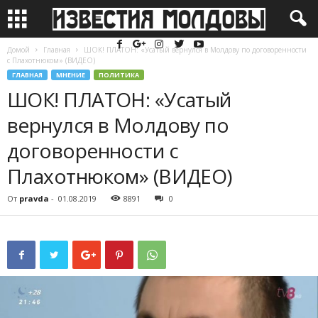
Домой
Главная
ШОК! ПЛАТОН: «Усатый вернулся в Молдову по договоренности
с Плахотнюком» (ВИДЕО)
ГЛАВНАЯ
МНЕНИЕ
ПОЛИТИКА
ШОК! ПЛАТОН: «Усатый
вернулся в Молдову по
договоренности с
Плахотнюком» (ВИДЕО)
От
pravda
-
01.08.2019
8891
0