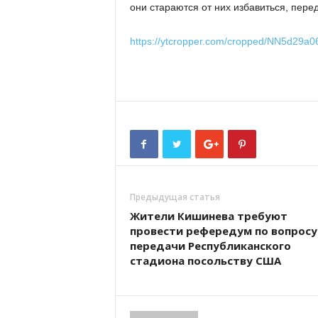
они стараются от них избавиться, пер
https://ytcropper.com/cropped/NN5d29a
Предыдущая статья
Жители Кишинева требуют
провести рефередум по вопросу
передачи Республиканского
стадиона посольству США