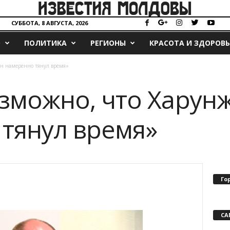
СУББОТА, 8 АВГУСТА, 2026
О
ПОЛИТИКА
РЕГИОНЫ
КРАСОТА И ЗДОРОВЬ
ен намеренно тянул время»
озможно, что Харун
тянул время»
Го
СА