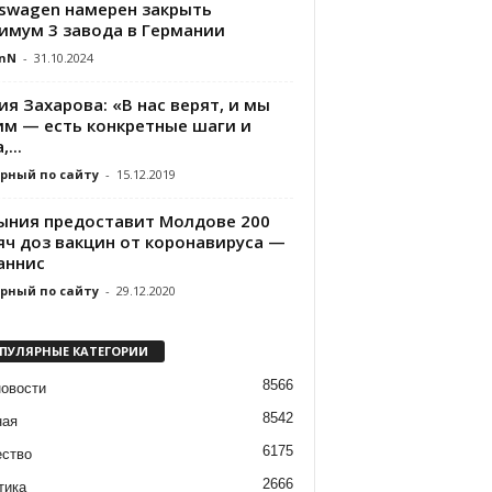
kswagen намерен закрыть
имум 3 завода в Германии
nN
-
31.10.2024
я Захарова: «В нас верят, и мы
им — есть конкретные шаги и
...
рный по сайту
-
15.12.2019
ыния предоставит Молдове 200
яч доз вакцин от коронавируса —
аннис
рный по сайту
-
29.12.2020
ПУЛЯРНЫЕ КАТЕГОРИИ
8566
новости
8542
ная
6175
ство
2666
тика