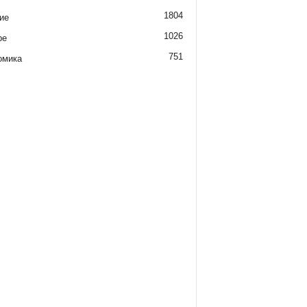
1804
ие
1026
ре
751
омика