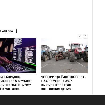
Т АВТОРА
ки в Молдове
Аграрии требуют сохранить
сировали 5 случаев
НДС на уровне 8% и
ничества на сумму
выступают против
1,5 млн леев
повышения до 12%