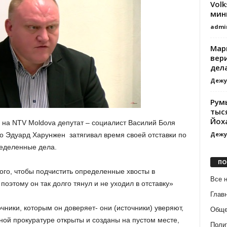
Vol
мин
admi
Мари
вер
дела,
Дежу
Рум
тыс
Йох
на NTV Moldova депутат – социалист Василий Боля
Дежу
то Эдуард Харунжен затягивал время своей отставки по
ределенные дела.
ПО
ого, чтобы подчистить определенные хвосты в
Все 
оэтому он так долго тянул и не уходил в отставку»
Глав
точники, которым он доверяет- они (источники) уверяют,
Обще
нной прокуратуре открыты и созданы на пустом месте,
Поли