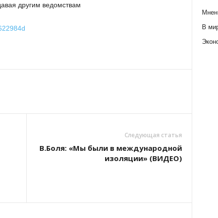
едавая другим ведомствам
Мнен
В ми
0622984d
Экон
Следующая статья
В.Боля: «Мы были в международной
изоляции» (ВИДЕО)