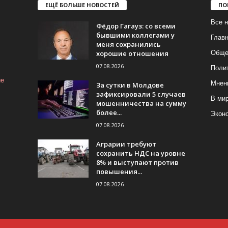
ЕЩЁ БОЛЬШЕ НОВОСТЕЙ
ПО
Все н
Фёдор Гагауз: со всеми
бывшими коллегами у
Глав
меня сохранились
хорошие отношения
Обще
07.08.2026
Поли
ие
Мнен
За сутки в Молдове
зафиксировали 5 случаев
В ми
мошенничества на сумму
более...
Экон
07.08.2026
Аграрии требуют
сохранить НДС на уровне
8% и выступают против
повышения...
07.08.2026