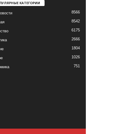
ПУЛЯРНЫЕ КАТЕГОРИИ
8566
овости
8542
ная
6175
ство
2666
тика
1804
ие
1026
ре
751
омика