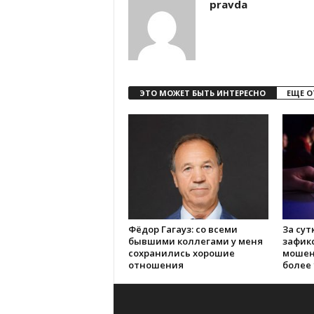
pravda
ЭТО МОЖЕТ БЫТЬ ИНТЕРЕСНО
ЕЩЕ О
Фёдор Гагауз: со всеми
За сут
бывшими коллегами у меня
зафик
сохранились хорошие
мошен
отношения
более 