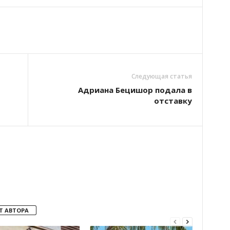
Следующая статья
Адриана Бецишор подала в
отставку
Т АВТОРА