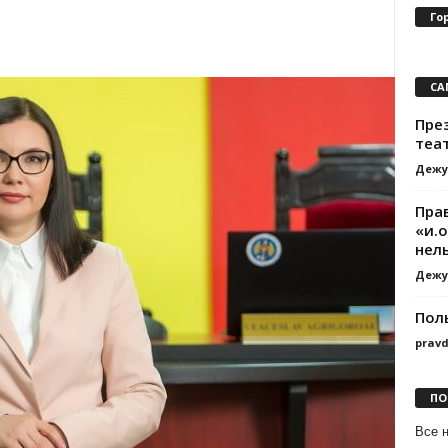
Го
СА
Пре
теа
Дежу
Пра
«и.о
нел
Дежу
Пол
prav
ПО
Все 