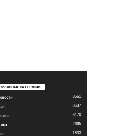
ПУЛЯРНЫЕ КАТЕГОРИИ
8561
овости
8537
ная
6170
ство
2665
тика
1803
ие