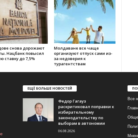
дове снова дорожают
Молдаване все чаще
ты. Нацбанк повысил
организуют отпуск сами из-
ю ставку до 7,5%
за недоверия к
турагентствам
ЕЩЁ БОЛЬШЕ НОВОСТЕЙ
ПО
Все н
Федор Гагауз
раскритиковал поправки к
Глав
избирательному
законодательству по
Обще
выборам в автономии
Поли
06.08.2026
ие
Мнен