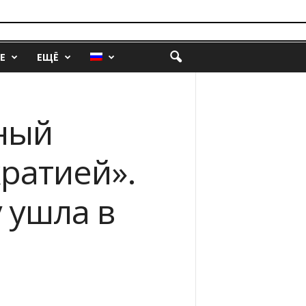
Е
ЕЩЁ
ный
ратией».
 ушла в