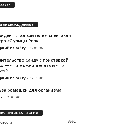
роскоп
МЫЕ ОБСУЖДАЕМЫЕ
зидент стал зрителем спектакля
тра «С улицы Роз»
рный по сайту
-
17.01.2020
вительство Санду с приставкой
.» — что можно делать и что
ьзя?
рный по сайту
-
12.11.2019
ьза ромашки для организма
da
-
23.03.2020
ПУЛЯРНЫЕ КАТЕГОРИИ
8561
новости