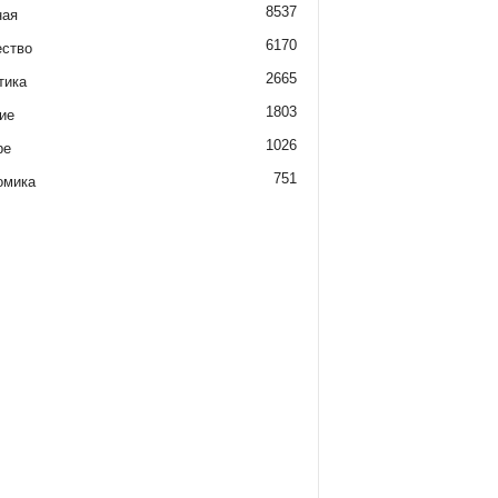
8537
ная
6170
ство
2665
тика
1803
ие
1026
ре
751
омика