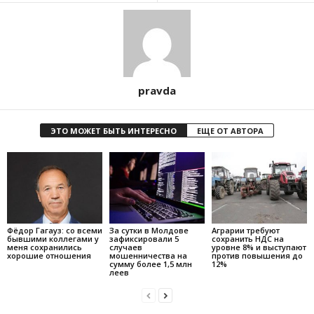
pravda
ЭТО МОЖЕТ БЫТЬ ИНТЕРЕСНО
ЕЩЕ ОТ АВТОРА
Фёдор Гагауз: со всеми
За сутки в Молдове
Аграрии требуют
бывшими коллегами у
зафиксировали 5
сохранить НДС на
меня сохранились
случаев
уровне 8% и выступают
хорошие отношения
мошенничества на
против повышения до
сумму более 1,5 млн
12%
леев