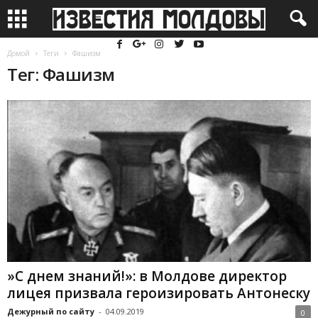
Домой
Теги
Фашизм
Тег: Фашизм
»С днем знаний!»: в Молдове директор
лицея призвала героизировать Антонеску
Дежурный по сайту
-
04.09.2019
0