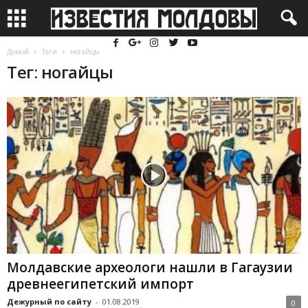
Домой
Теги
ногайцы
Тег: ногайцы
Молдавские археологи нашли в Гагаузии
древнеегипетский импорт
Дежурный по сайту
-
01.08.2019
0