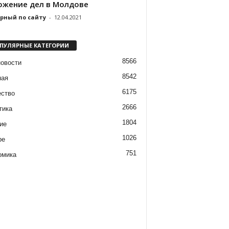
ожение дел в Молдове
рный по сайту
-
12.04.2021
ПУЛЯРНЫЕ КАТЕГОРИИ
8566
новости
8542
ная
6175
ство
2666
тика
1804
ие
1026
ре
751
омика