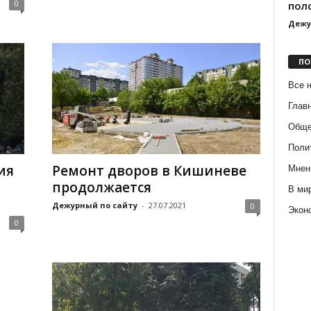
0
пол
Дежу
ПО
Все 
Глав
Обще
Поли
ия
Ремонт дворов в Кишиневе
Мнен
продолжается
В ми
Дежурный по сайту
-
27.07.2021
0
Экон
0