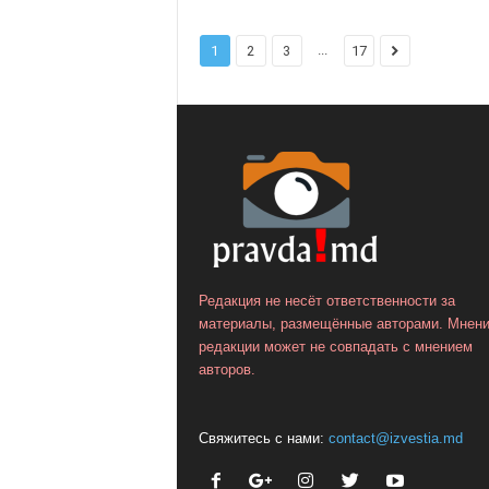
...
1
2
3
17
Редакция не несёт ответственности за
материалы, размещённые авторами. Мнен
редакции может не совпадать с мнением
авторов.
Свяжитесь с нами:
contact@izvestia.md