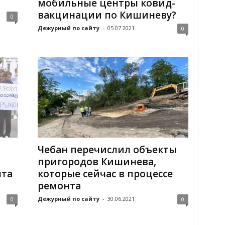
мобильные центры ковид-
вакцинации по Кишиневу?
0
Дежурный по сайту
-
05.07.2021
0
Чебан перечислил объекты
пригородов Кишинева,
нта
которые сейчас в процессе
ремонта
Дежурный по сайту
-
30.06.2021
0
0