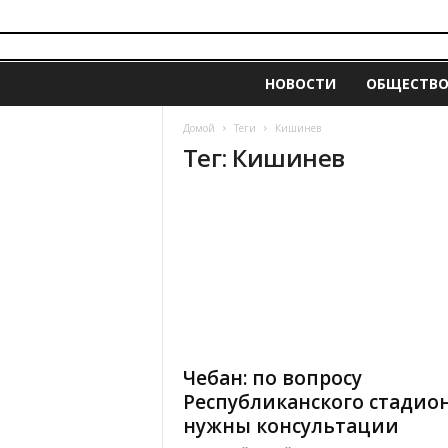
i
z
НОВОСТИ
ОБЩЕСТВ
v
e
s
Домой
Теги
Кишинев
t
Тег: Кишинев
i
a
.
m
d
Чебан: по вопросу
Республиканского стадио
нужны консультации