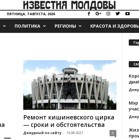
ПЯТНИЦА, 7 АВГУСТА, 2026
О
ПОЛИТИКА
РЕГИОНЫ
КРАСОТА И ЗДОРОВЬ
Го
СА
Кор
диа
Дежу
Мэр
уча
Ремонт кишиневского цирка
Дежу
на
— сроки и обстоятельства
Жиз
Дежурный по сайту
-
16.08.2021
0
про