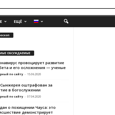
Е
ЕЩЁ
роскоп
МЫЕ ОБСУЖДАЕМЫЕ
онавирус провоцирует развитие
бета и его осложнения — ученые
рный по сайту
-
15.06.2020
 Сынжерея оштрафован за
стие в богослужении
рный по сайту
-
07.04.2020
дан о похищении Чауса: это
исшествие демонстрирует