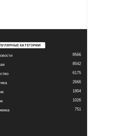
ПУЛЯРНЫЕ КАТЕГОРИИ
8566
овости
8542
ная
6175
ство
2666
тика
1804
ие
1026
ре
751
омика