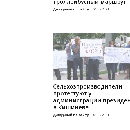
троллейбусный маршрут
Дежурный по сайту
-
21.07.2021
Сельхозпроизводители
протестуют у
администрации президе
в Кишиневе
Дежурный по сайту
-
01.07.2021