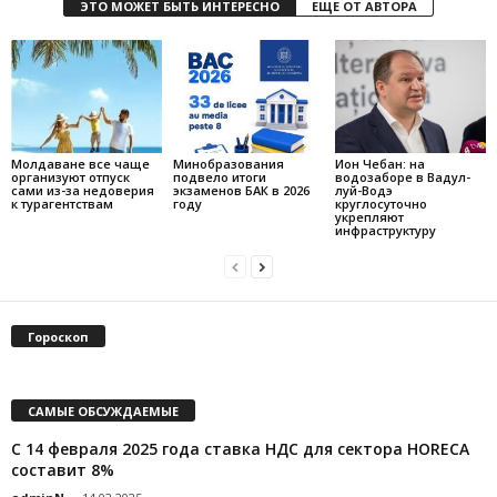
ЭТО МОЖЕТ БЫТЬ ИНТЕРЕСНО
ЕЩЕ ОТ АВТОРА
Молдаване все чаще
Минобразования
Ион Чебан: на
организуют отпуск
подвело итоги
водозаборе в Вадул-
сами из-за недоверия
экзаменов БАК в 2026
луй-Водэ
к турагентствам
году
круглосуточно
укрепляют
инфраструктуру
Гороскоп
САМЫЕ ОБСУЖДАЕМЫЕ
C 14 февраля 2025 года cтавка НДС для сектора HORECA
составит 8%