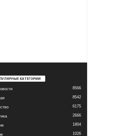
ПУЛЯРНЫЕ КАТЕГОРИИ
8566
овости
8542
ная
6175
ство
2666
тика
1804
ие
1026
ре