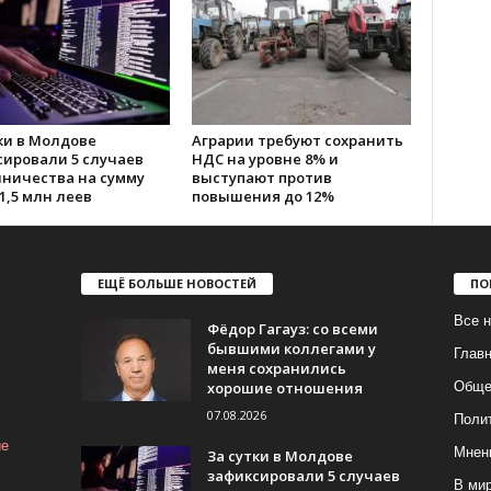
ки в Молдове
Аграрии требуют сохранить
сировали 5 случаев
НДС на уровне 8% и
ничества на сумму
выступают против
1,5 млн леев
повышения до 12%
ЕЩЁ БОЛЬШЕ НОВОСТЕЙ
ПО
Все н
Фёдор Гагауз: со всеми
бывшими коллегами у
Глав
меня сохранились
хорошие отношения
Обще
07.08.2026
Поли
ие
Мнен
За сутки в Молдове
зафиксировали 5 случаев
В ми