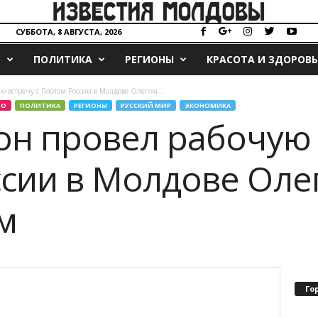
СУББОТА, 8 АВГУСТА, 2026
О
ПОЛИТИКА
РЕГИОНЫ
КРАСОТА И ЗДОРОВЬ
ую встречу с Послом России в Молдове Олегом...
ВО
ПОЛИТИКА
РЕГИОНЫ
РУССКИЙ МИР
ЭКОНОМИКА
дон провел рабочую 
сии в Молдове Оле
м
Го