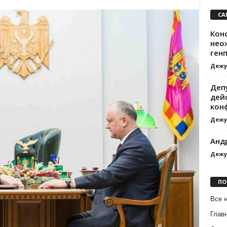
СА
Кон
нео
ген
Дежу
Деп
дей
кон
Дежу
Анд
Дежу
ПО
Все 
Глав