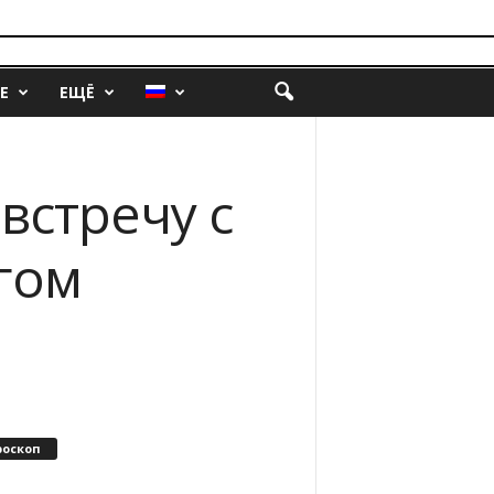
Е
ЕЩЁ
встречу с
гом
роскоп