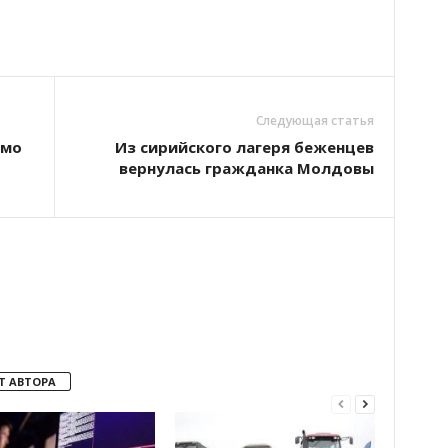
Следующая статья
амо
Из сирийского лагеря беженцев
вернулась гражданка Молдовы
Т АВТОРА