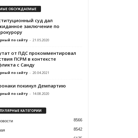
МЫЕ ОБСУЖДАЕМЫЕ
ституционный суд дал
жиданное заключение по
прокурору
рный по сайту
-
21.05.2020
утат от ПДС прокомментировал
ствия ПСРМ в контексте
фликта с Санду
рный по сайту
-
20.04.2021
ронаки покинул Демпартию
рный по сайту
-
14.08.2020
ПУЛЯРНЫЕ КАТЕГОРИИ
8566
новости
8542
ная