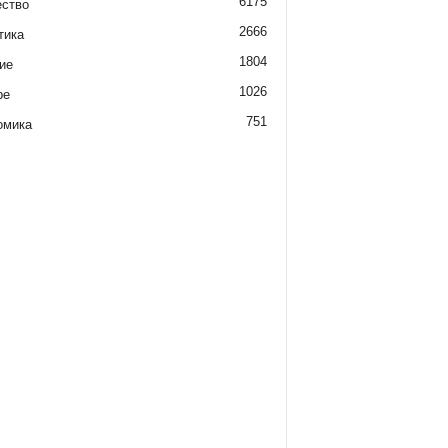
6175
ство
2666
тика
1804
ие
1026
ре
751
омика