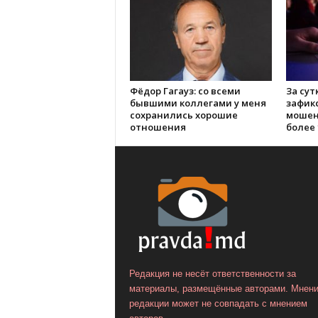
Фёдор Гагауз: со всеми
За сут
бывшими коллегами у меня
зафик
сохранились хорошие
мошен
отношения
более 
Редакция не несёт ответственности за
материалы, размещённые авторами. Мнен
редакции может не совпадать с мнением