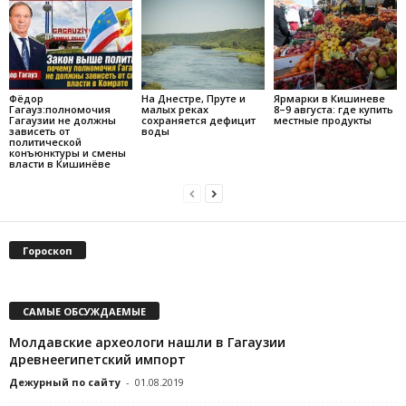
Фёдор
На Днестре, Пруте и
Ярмарки в Кишиневе
Гагауз:полномочия
малых реках
8–9 августа: где купить
Гагаузии не должны
сохраняется дефицит
местные продукты
зависеть от
воды
политической
конъюнктуры и смены
власти в Кишинёве
Гороскоп
САМЫЕ ОБСУЖДАЕМЫЕ
Молдавские археологи нашли в Гагаузии
древнеегипетский импорт
Дежурный по сайту
-
01.08.2019