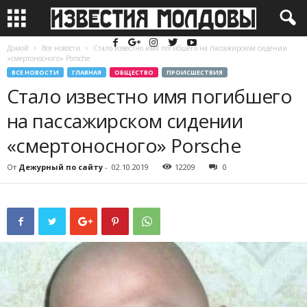
Домой
Все новости
Стало известно имя погибшего на пассажирском сидении
«смертоносного» Porsche
ВСЕ НОВОСТИ
ГЛАВНАЯ
ОБЩЕСТВО
ПРОИСШЕСТВИЯ
Стало известно имя погибшего
на пассажирском сидении
«смертоносного» Porsche
От
Дежурный по сайту
-
02.10.2019
12209
0