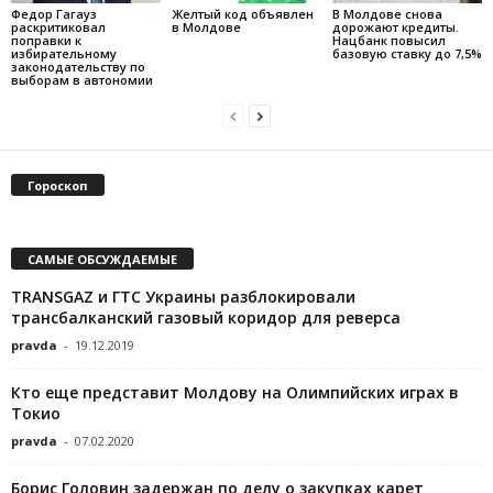
Федор Гагауз
Желтый код объявлен
В Молдове снова
раскритиковал
в Молдове
дорожают кредиты.
поправки к
Нацбанк повысил
избирательному
базовую ставку до 7,5%
законодательству по
выборам в автономии
Гороскоп
САМЫЕ ОБСУЖДАЕМЫЕ
TRANSGAZ и ГТС Украины разблокировали
трансбалканский газовый коридор для реверса
pravda
-
19.12.2019
Кто еще представит Молдову на Олимпийских играх в
Токио
pravda
-
07.02.2020
Борис Головин задержан по делу о закупках карет