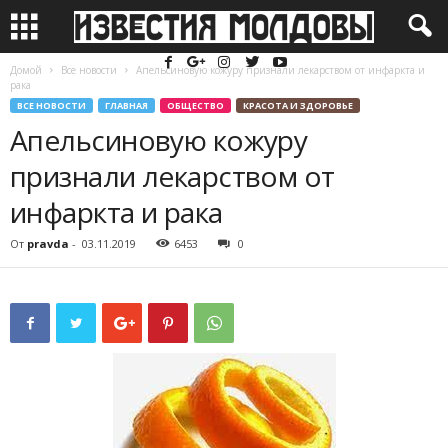
Домой
Все новости
Апельсиновую кожуру признали лекарством от инфаркта и
рака
ВСЕ НОВОСТИ
ГЛАВНАЯ
ОБЩЕСТВО
КРАСОТА И ЗДОРОВЬЕ
Апельсиновую кожуру
признали лекарством от
инфаркта и рака
От
pravda
-
03.11.2019
6453
0