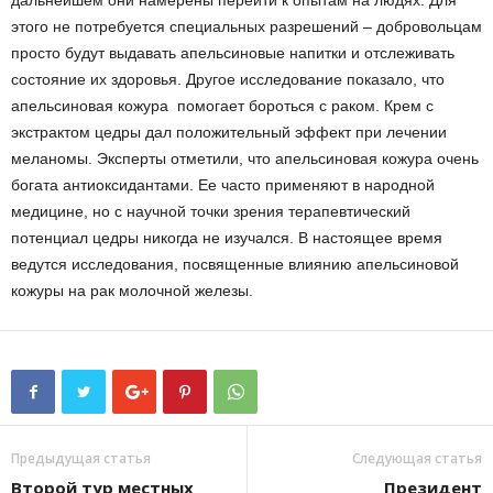
дальнейшем они намерены перейти к опытам на людях. Для
этого не потребуется специальных разрешений – добровольцам
просто будут выдавать апельсиновые напитки и отслеживать
состояние их здоровья. Другое исследование показало, что
апельсиновая кожура помогает бороться с раком. Крем с
экстрактом цедры дал положительный эффект при лечении
меланомы. Эксперты отметили, что апельсиновая кожура очень
богата антиоксидантами. Ее часто применяют в народной
медицине, но с научной точки зрения терапевтический
потенциал цедры никогда не изучался. В настоящее время
ведутся исследования, посвященные влиянию апельсиновой
кожуры на рак молочной железы.
Предыдущая статья
Следующая статья
Второй тур местных
Президент