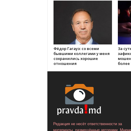
Фёдор Гагауз: со всеми
За сут
бывшими коллегами у меня
зафик
сохранились хорошие
мошен
отношения
более 
Редакция не несёт ответственности за
материалы, размещённые авторами. Мнен