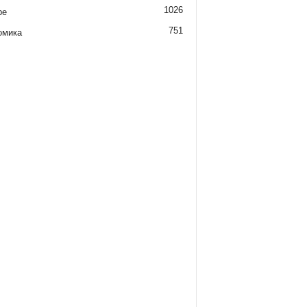
1026
ре
751
омика