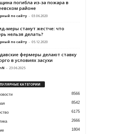
щина погибла из-за пожара в
еевском районе
рный по сайту
-
03.06.2020
ид-меры станут жестче: что
ерь нельзя делать?
рный по сайту
-
05.12.2020
давские фермеры делают ставку
орго в условиях засухи
nN
-
23.06.2025
ПУЛЯРНЫЕ КАТЕГОРИИ
8566
новости
8542
ная
6175
ство
2666
тика
1804
ие