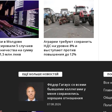
ки в Молдове
Аграрии требуют сохранить
сировали 5 случаев
НДС на уровне 8% и
ничества на сумму
выступают против
1,5 млн леев
повышения до 12%
ЕЩЁ БОЛЬШЕ НОВОСТЕЙ
ПО
Все н
Фёдор Гагауз: со всеми
бывшими коллегами у
Глав
меня сохранились
хорошие отношения
Обще
07.08.2026
Поли
ие