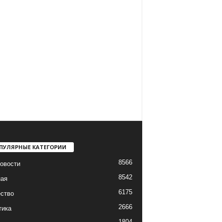
ПУЛЯРНЫЕ КАТЕГОРИИ
8566
овости
8542
ная
6175
ство
2666
тика
1804