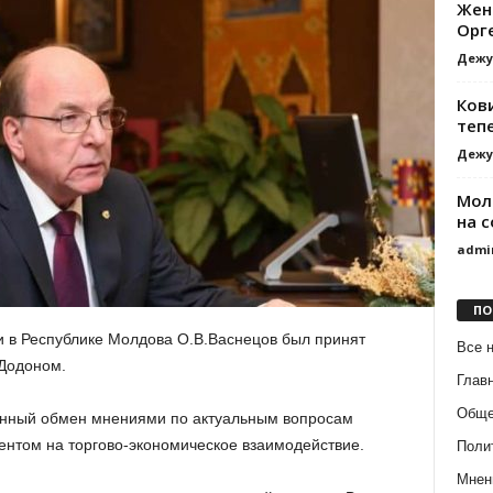
Жен
Орг
Дежу
Ков
теп
Дежу
Мол
на с
admi
ПО
 в Республике Молдова О.В.Васнецов был принят
Все 
Додоном.
Глав
Обще
ванный обмен мнениями по актуальным вопросам
ентом на торгово-экономическое взаимодействие.
Поли
Мнен