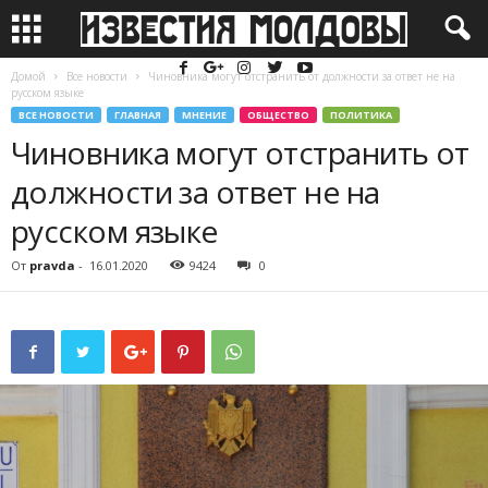
Домой
Все новости
Чиновника могут отстранить от должности за ответ не на
русском языке
ВСЕ НОВОСТИ
ГЛАВНАЯ
МНЕНИЕ
ОБЩЕСТВО
ПОЛИТИКА
Чиновника могут отстранить от
должности за ответ не на
русском языке
От
pravda
-
16.01.2020
9424
0