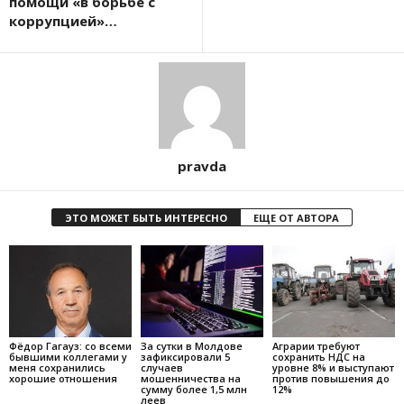
помощи «в борьбе с
коррупцией»…
pravda
ЭТО МОЖЕТ БЫТЬ ИНТЕРЕСНО
ЕЩЕ ОТ АВТОРА
Фёдор Гагауз: со всеми
За сутки в Молдове
Аграрии требуют
бывшими коллегами у
зафиксировали 5
сохранить НДС на
меня сохранились
случаев
уровне 8% и выступают
хорошие отношения
мошенничества на
против повышения до
сумму более 1,5 млн
12%
леев