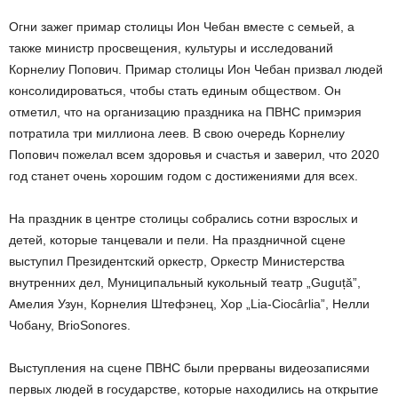
Огни зажег примар столицы Ион Чебан вместе с семьей, а
также министр просвещения, культуры и исследований
Корнелиу Попович. Примар столицы Ион Чебан призвал людей
консолидироваться, чтобы стать единым обществом. Он
отметил, что на организацию праздника на ПВНС примэрия
потратила три миллиона леев. В свою очередь Корнелиу
Попович пожелал всем здоровья и счастья и заверил, что 2020
год станет очень хорошим годом с достижениями для всех.
На праздник в центре столицы собрались сотни взрослых и
детей, которые танцевали и пели. На праздничной сцене
выступил Президентский оркестр, Оркестр Министерства
внутренних дел, Муниципальный кукольный театр „Guguță”,
Амелия Узун, Корнелия Штефэнец, Хор „Lia-Ciocârlia”, Нелли
Чобану, BrioSonores.
Выступления на сцене ПВНС были прерваны видеозаписями
первых людей в государстве, которые находились на открытие