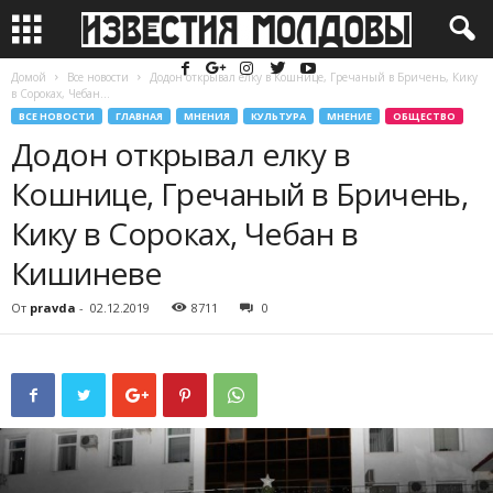
Домой
Все новости
Додон открывал елку в Кошнице, Гречаный в Бричень, Кику
в Сороках, Чебан...
ВСЕ НОВОСТИ
ГЛАВНАЯ
МНЕНИЯ
КУЛЬТУРА
МНЕНИЕ
ОБЩЕСТВО
Додон открывал елку в
Кошнице, Гречаный в Бричень,
Кику в Сороках, Чебан в
Кишиневе
От
pravda
-
02.12.2019
8711
0